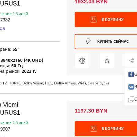
1932.03 BYN
URUS1
ечение 2-3 дней
7382
В КОРЗИНУ
ов
КУПИТЬ СЕЙЧАС
крана:
55"
:
3840x2160 (4K UHD)
рицы:
60 Гц
 на рынок:
2023 г.
Ф
TV, HDR10, Dolby Vision, HLG, Dolby Atmos, Wi-Fi, смарт пульт
В
С
 Viomi
1197.30 BYN
URUS1
ечение 2-3 дней
9907
В КОРЗИНУ