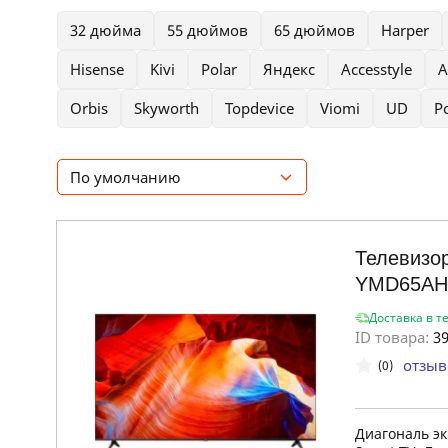
32 дюйма
55 дюймов
65 дюймов
Harper
Hisense
Kivi
Polar
Яндекс
Accesstyle
A
Orbis
Skyworth
Topdevice
Viomi
UD
Po
По умолчанию
Телевизор
YMD65AH
Доставка в т
ID товара:
39
отзыв
(0)
Диагональ э