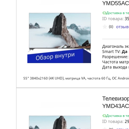
YMD55AC
Доставка в т
ID товара:
35
отзыв
(0)
Диагональ э
Smart TV:
Да
Разрешение
Частота мат
Дата выхода
55" 3840x2160 (4K UHD), матрица VA, частота 60 Гц, ОС Android 
Телевизор
YMD43AC
Доставка в т
ID товара:
29