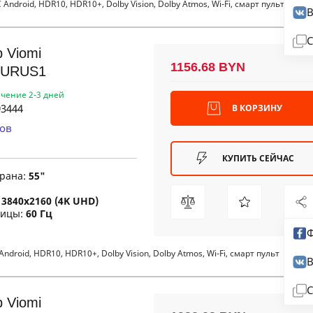
Android, HDR10, HDR10+, Dolby Vision, Dolby Atmos, Wi-Fi, смарт пульт
В
С
 Viomi
1156.68 BYN
URUS1
ечение 2-3 дней
3444
В КОРЗИНУ
ов
КУПИТЬ СЕЙЧАС
крана:
55"
:
3840x2160 (4K UHD)
рицы:
60 Гц
Ф
ndroid, HDR10, HDR10+, Dolby Vision, Dolby Atmos, Wi-Fi, смарт пульт
В
С
 Viomi