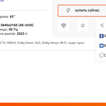
ов
КУПИТЬ СЕЙЧАС
крана:
43"
:
3840x2160 (4K UHD)
рицы:
60 Гц
 на рынок:
2023 г.
Ф
TV, HDR10, Dolby Vision, HLG, Dolby Atmos, Wi-Fi, смарт пульт
В
С