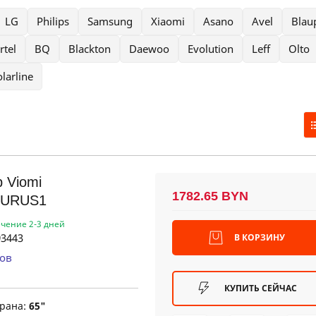
LG
Philips
Samsung
Xiaomi
Asano
Avel
Blau
rtel
BQ
Blackton
Daewoo
Evolution
Leff
Olto
larline
 Viomi
1782.65 BYN
URUS1
ечение 2-3 дней
3443
В КОРЗИНУ
ов
КУПИТЬ СЕЙЧАС
крана:
65"