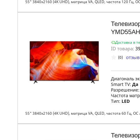
55" 3840x2160 (4K UHD), матрица VA, QLED, частота 120 Гц, ОС 
Телевизор
YMD55AH
Доставка в т
ID товара:
39
отзыв
(0)
Диагональ э
Smart TV:
Да
Разрешение
Частота мат
Тип:
LED
55" 3840x2160 (4K UHD), матрица VA, QLED, частота 60 Гц, ОС A
Телевизор