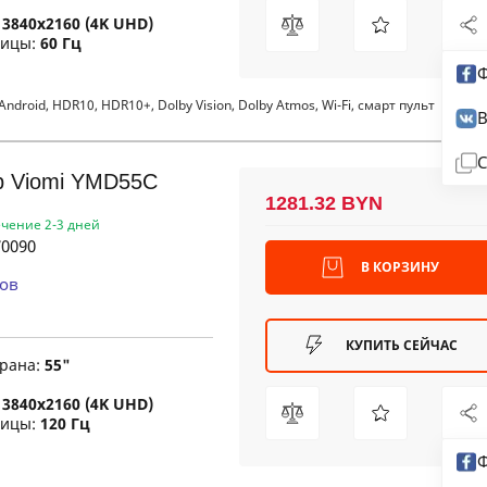
:
3840x2160 (4K UHD)
рицы:
60 Гц
Ф
ndroid, HDR10, HDR10+, Dolby Vision, Dolby Atmos, Wi-Fi, смарт пульт
В
С
р Viomi YMD55C
1281.32 BYN
ечение 2-3 дней
0090
В КОРЗИНУ
ов
КУПИТЬ СЕЙЧАС
крана:
55"
:
3840x2160 (4K UHD)
рицы:
120 Гц
Ф