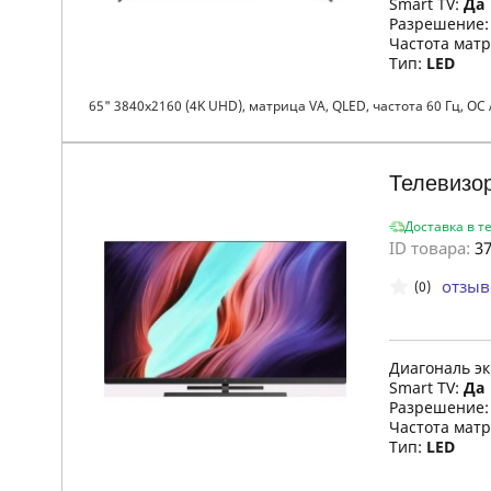
Smart TV:
Да
Разрешение
Частота мат
Тип:
LED
65" 3840x2160 (4K UHD), матрица VA, QLED, частота 60 Гц, ОС A
Телевизо
Доставка в т
ID товара:
37
отзыв
(0)
Диагональ э
Smart TV:
Да
Разрешение
Частота мат
Тип:
LED