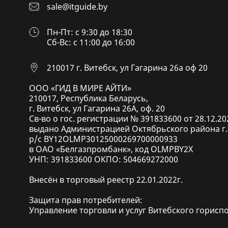
sale@itguide.by
Пн-Пт: с 9:30 до 18:30
Cб-Вс: с 11:00 до 16:00
210017 г. Витебск, ул Гагарина 26а оф 20
ООО «ГИД В МИРЕ АЙТИ»
210017, Республика Беларусь,
г. Витебск, ул Гагарина 26А, оф. 20
Св-во о гос. регистрации № 391833600 от 28.12.20
выдано Администрацией Октябрьского района г.
р/с BY12OLMP30125000269700000933
в ОАО «Белгазпромбанк», код OLMPBY2X
УНП: 391833600 ОКПО: 504669272000
Внесён в торговый реестр 22.01.2022г.
Защита прав потребителей:
Управление торговли и услуг Витебского гориспол