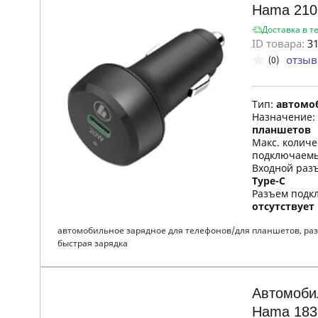
Hama 210
Доставка в т
ID товара:
31
отзыв
(0)
Тип:
автомо
Назначение:
планшетов
Макс. колич
подключаемы
Входной раз
Type-C
Разъем подкл
отсутствует
автомобильное зарядное для телефонов/для планшетов, разъ
быстрая зарядка
Автомоби
Hama 183