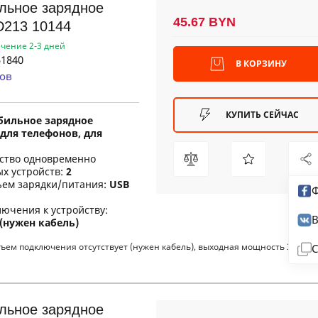
льное зарядное
45.67 BYN
D213 10144
ечение 2-3 дней
1840
В КОРЗИНУ
ов
КУПИТЬ СЕЙЧАС
бильное зарядное
для телефонов, для
ество одновременно
х устройств:
2
ъем зарядки/питания:
USB
Ф
ючения к устройству:
В
 (нужен кабель)
ем подключения отсутствует (нужен кабель), выходная мощность 36 Вт,
С
льное зарядное