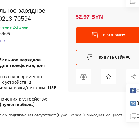
С
льное зарядное
52.97 BYN
D213 70594
ечение 2-3 дней
0609
В КОРЗИНУ
ов
КУПИТЬ СЕЙЧАС
бильное зарядное
для телефонов, для
ество одновременно
х устройств:
2
ъем зарядки/питания:
USB
Ф
ючения к устройству:
В
 (нужен кабель)
ем подключения отсутствует (нужен кабель), выходная мощность 36 Вт,
С