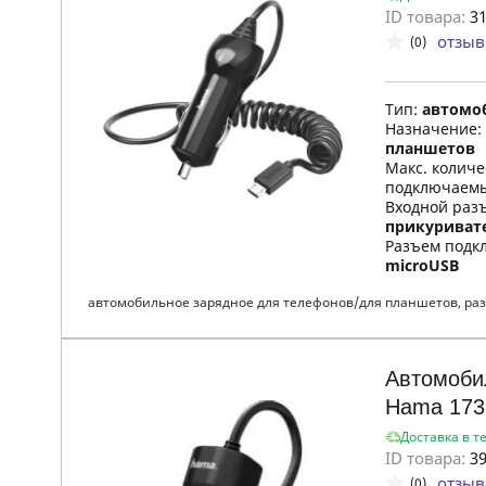
ID товара:
31
отзыв
(0)
Тип:
автомо
Назначение:
планшетов
Макс. колич
подключаемы
Входной раз
прикуриват
Разъем подкл
microUSB
автомобильное зарядное для телефонов/для планшетов, раз
Автомоби
Hama 173
Доставка в т
ID товара:
39
отзыв
(0)