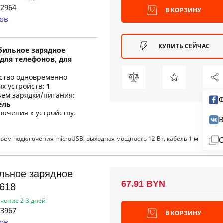
2964
В КОРЗИНУ
ов
КУПИТЬ СЕЙЧАС
бильное зарядное
для телефонов, для
ество одновременно
х устройств:
1
ъем зарядки/питания:
Ф
ель
ючения к устройству:
В
ъем подключения microUSB, выходная мощность 12 Вт, кабель 1 м
С
льное зарядное
67.91 BYN
618
ечение 2-3 дней
3967
В КОРЗИНУ
ов