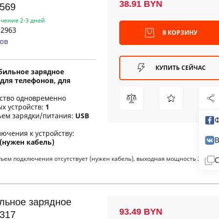
38.91 BYN
569
ечение 2-3 дней
2963
В КОРЗИНУ
ов
КУПИТЬ СЕЙЧАС
бильное зарядное
для телефонов, для
ество одновременно
х устройств:
1
ъем зарядки/питания:
USB
Ф
ючения к устройству:
В
 (нужен кабель)
ем подключения отсутствует (нужен кабель), выходная мощность 20 Вт,
С
льное зарядное
93.49 BYN
317