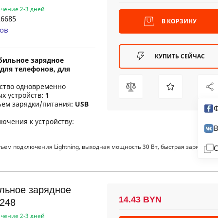
ечение 2-3 дней
6685
В КОРЗИНУ
ов
КУПИТЬ СЕЙЧАС
бильное зарядное
для телефонов, для
ество одновременно
х устройств:
1
ъем зарядки/питания:
USB
Ф
ючения к устройству:
В
ем подключения Lightning, выходная мощность 30 Вт, быстрая зарядка, к
С
льное зарядное
14.43 BYN
248
ечение 2-3 дней