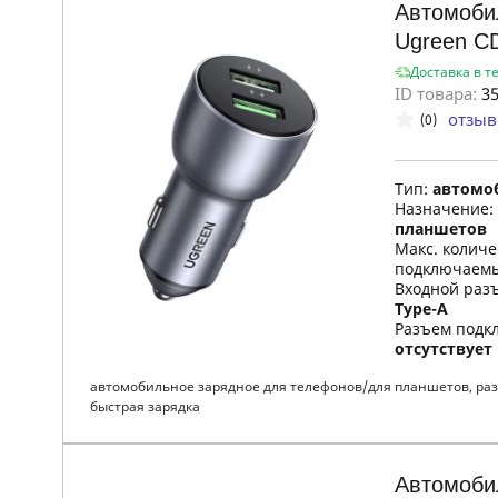
Автомоби
Ugreen C
Доставка в т
ID товара:
35
отзыв
(0)
Тип:
автомо
Назначение:
планшетов
Макс. колич
подключаемы
Входной раз
Type-A
Разъем подкл
отсутствует
автомобильное зарядное для телефонов/для планшетов, разъ
быстрая зарядка
Автомоби