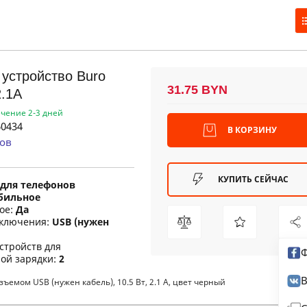
устройство Buro
31.75 BYN
2.1A
ечение 2-3 дней
0434
В КОРЗИНУ
ов
КУПИТЬ СЕЙЧАС
для телефонов
бильное
ое:
Да
ключения:
USB (нужен
стройств для
Ф
ой зарядки:
2
В
емом USB (нужен кабель), 10.5 Вт, 2.1 А, цвет черный