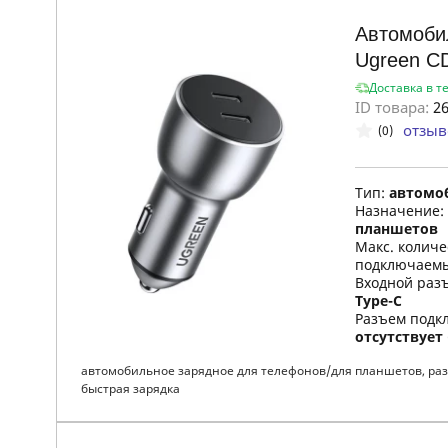
Автомоби
Ugreen C
Доставка в т
ID товара:
26
отзыв
(0)
Тип:
автомо
Назначение:
планшетов
Макс. колич
подключаемы
Входной раз
Type-C
Разъем подкл
отсутствует
автомобильное зарядное для телефонов/для планшетов, разъ
быстрая зарядка