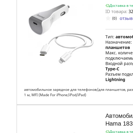
Доставка в т
ID товара:
32
отзыв
(0)
Тип:
автомо
Назначение:
планшетов
Макс. колич
подключаемы
Входной раз
Type-C
Разъем подкл
Lightning
автомобильное зарядное для телефонов/для планшетов, разъ
1 м, MFI (Made For iPhone/iPod/iPad)
Автомоби
Hama 183
Доставка в т