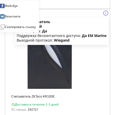
Фейсбук
Вконтакте
Тип:
считыватель
Цвет:
черный
Скопировать ссылку
Влагозащита:
Да
Поддержка бесконтактного доступа:
Да EM Marine
Выходной протокол:
Wiegand
Считыватель ZKTeco KR100E
Доставка в течение 2-3 дней
ID товара:
292721