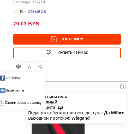
ID товара:
292719
отзывов
(0)
79.03 BYN
В КОРЗИНУ
КУПИТЬ СЕЙЧАС
Фейсбук
Вконтакте
Тип:
считыватель
Цвет:
черный
Скопировать ссылку
Влагозащита:
Да
Поддержка бесконтактного доступа:
Да Mifare
Выходной протокол:
Wiegand