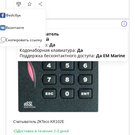
Фейсбук
Вконтакте
Тип:
считыватель
Цвет:
черный
Скопировать ссылку
Влагозащита:
Да
Кодонаборная клавиатура:
Да
Поддержка бесконтактного доступа:
Да EM Marine
Считыватель ZKTeco KR102E
Доставка в течение 2-3 дней