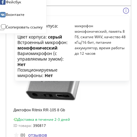
Фейсбук
Вконтакте
Материал корпуса:
микрофон
Скопировать ссылку
металл
монофонический, память 8
Цвет корпуса:
серый
Гб, сжатие WAV, качество 48
Встроенный микрофон:
кГц/16 бит, питание
монофонический
аккумулятор, время работы
Вариомикрофон (с
до 12 часов
управляемым зумом):
Нет
Позиционируемые
микрофоны:
Нет
Диктофон Ritmix RR-105 8 Gb
Доставка в течение 2-3 дней
ID товара:
390817
отзывов
(0)