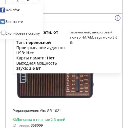
Фейсбук
Вконтакте
Питание:
от сети, от
переносной, аналоговый
Скопировать ссылку
батареек
тюнер FM/AM, звук моно 3.6
Тип:
переносной
Вт
Проигрывание аудио по
USB:
Нет
Карты памяти:
Нет
Выходная мощность
звука:
3.6 Вт
Радиоприемник Miru SR-1021
Доставка в течение 2-3 дней
ID товара:
358009