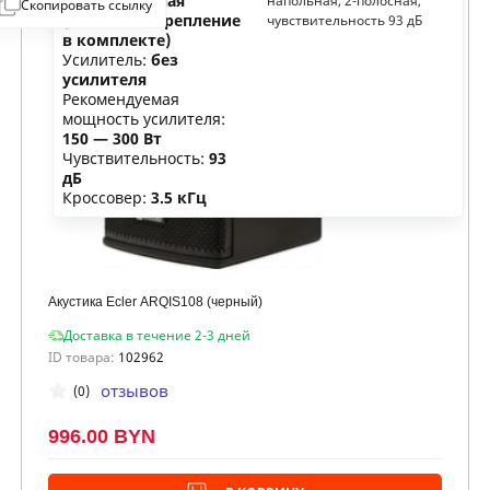
Тип:
напольная
напольная, 2-полосная,
Скопировать ссылку
(настенное крепление
чувствительность 93 дБ
в комплекте)
Усилитель:
без
усилителя
Рекомендуемая
мощность усилителя:
150 — 300 Вт
Чувствительность:
93
дБ
Кроссовер:
3.5 кГц
Акустика Ecler ARQIS108 (черный)
Доставка в течение 2-3 дней
ID товара:
102962
отзывов
(0)
996.00 BYN