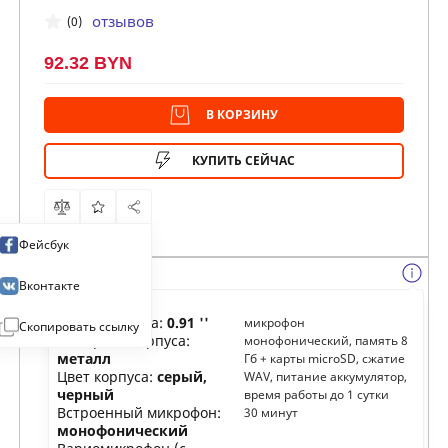
отзывов
(0)
92.32 BYN
В КОРЗИНУ
КУПИТЬ СЕЙЧАС
Фейсбук
Вконтакте
Размер экрана:
0.91 ''
микрофон
Скопировать ссылку
Материал корпуса:
монофонический, память 8
металл
Гб + карты microSD, сжатие
Цвет корпуса:
серый,
WAV, питание аккумулятор,
черный
время работы до 1 сутки
Встроенный микрофон:
30 минут
монофонический