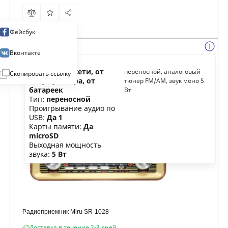
Фейсбук
Вконтакте
Питание:
от сети, от
переносной, аналоговый
Скопировать ссылку
аккумулятора, от
тюнер FM/AM, звук моно 5
батареек
Вт
Тип:
переносной
Проигрывание аудио по
USB:
Да 1
Карты памяти:
Да
microSD
Выходная мощность
звука:
5 Вт
Радиоприемник Miru SR-1028
Доставка в течение 2-3 дней