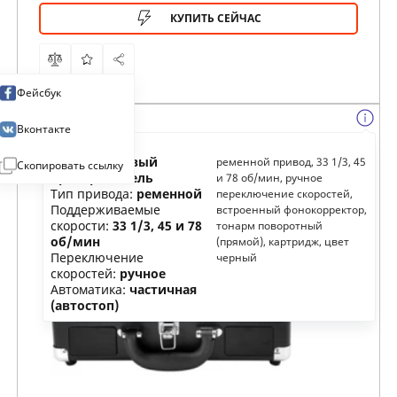
КУПИТЬ СЕЙЧАС
Фейсбук
Вконтакте
Тип:
виниловый
ременной привод, 33 1/3, 45
Скопировать ссылку
проигрыватель
и 78 об/мин, ручное
Тип привода:
ременной
переключение скоростей,
Поддерживаемые
встроенный фонокорректор,
скорости:
33 1/3, 45 и 78
тонарм поворотный
об/мин
(прямой), картридж, цвет
Переключение
черный
скоростей:
ручное
Автоматика:
частичная
(автостоп)