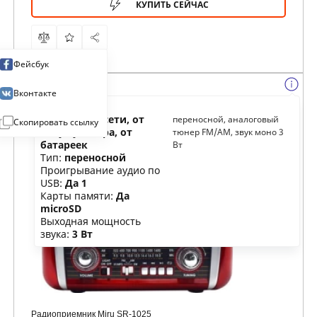
КУПИТЬ СЕЙЧАС
Фейсбук
Вконтакте
Питание:
от сети, от
переносной, аналоговый
Скопировать ссылку
аккумулятора, от
тюнер FM/AM, звук моно 3
батареек
Вт
Тип:
переносной
Проигрывание аудио по
USB:
Да 1
Карты памяти:
Да
microSD
Выходная мощность
звука:
3 Вт
Радиоприемник Miru SR-1025