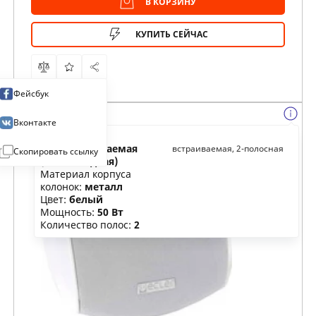
В КОРЗИНУ
КУПИТЬ СЕЙЧАС
Фейсбук
Вконтакте
Тип:
встраиваемая
встраиваемая, 2-полосная
Скопировать ссылку
(+всепогодная)
Материал корпуса
колонок:
металл
Цвет:
белый
Мощность:
50 Вт
Количество полос:
2