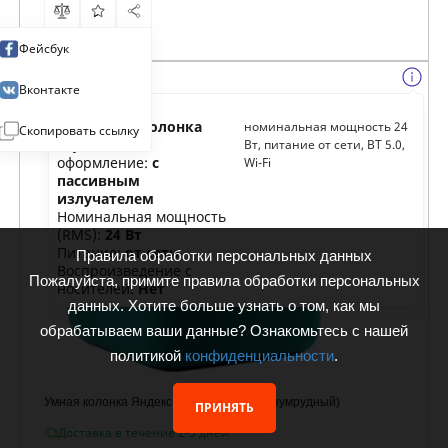
Фейсбук
Вконтакте
Тип:
умная колонка
номинальная мощность 24
Скопировать ссылку
Акустическое
Вт, питание от сети, BT 5.0,
оформление:
с
Wi-Fi
пассивным
излучателем
Номинальная мощность
(RMS):
24 Вт
Питание:
от сети
Правила обработки персональных данных
Воспроизведение с
Пожалуйста, примите правила обработки персональных
носителей:
Нет
данных. Хотите больше узнать о том, как мы
обрабатываем ваши данные? Ознакомьтесь с нашей
политикой
конфиденциальности
.
Умная колонка Яндекс Станция Миди (изумрудный)
ПРИНЯТЬ
Доставка в течение 2-3 дней