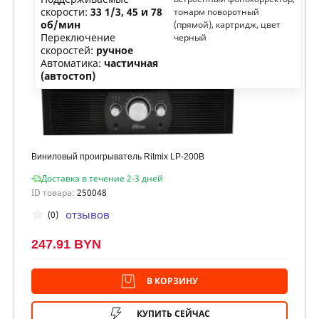
скорости:
33 1/3, 45 и 78
тонарм поворотный
об/мин
(прямой), картридж, цвет
Переключение
черный
скоростей:
ручное
Автоматика:
частичная
(автостоп)
Виниловый проигрыватель Ritmix LP-200B
Доставка в течение 2-3 дней
ID товара:
250048
отзывов
(0)
247.91 BYN
В КОРЗИНУ
КУПИТЬ СЕЙЧАС