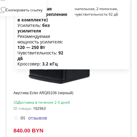
Тип:
напольная
напольная, 2-полосная,
Скопировать ссылку
(настенное крепление
чувствительность 92 дБ
в комплекте)
Усилитель:
без
усилителя
Рекомендуемая
мощность усилителя:
120 — 250 Вт
Чувствительность:
92
дБ
Кроссовер:
3.2 кГц
Акустика Ecler ARQIS106 (черный)
Доставка в течение 2-3 дней
ID товара:
102963
отзывов
(0)
840.00 BYN