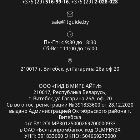
+375 (29)
516-99-16
,
+375 (29)
2-028-028
sale@itguide.by
Пн-Пт: с 9:30 до 18:30
Cб-Вс: с 11:00 до 16:00
210017 г. Витебск, ул Гагарина 26а оф 20
ООО «ГИД В МИРЕ АЙТИ»
210017, Республика Беларусь,
г. Витебск, ул Гагарина 26А, оф. 20
Св-во о гос. регистрации № 391833600 от 28.12.2020
выдано Администрацией Октябрьского района г.
Витебска
р/с BY12OLMP30125000269700000933
в ОАО «Белгазпромбанк», код OLMPBY2X
УНП: 391833600 ОКПО: 504669272000