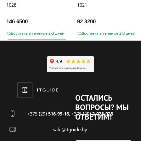
1028
1021
146.6500
92.3200
Доставка в течение 2-3 дней
Доставка в течение 2-3 дней
ОСТАЛИСЬ
ВОПРОСЫ?
МЫ
+375 (29)
516-99-16
,
+375 (29)
2-028-028
ОТВЕТИМ!
sale@itguide.by