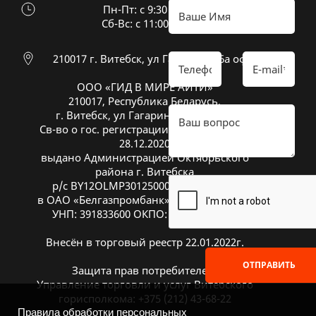
Пн-Пт: с 9:30 до 18:30
Cб-Вс: с 11:00 до 16:00
210017 г. Витебск, ул Гагарина 26а оф 20
ООО «ГИД В МИРЕ АЙТИ»
210017, Республика Беларусь,
г. Витебск, ул Гагарина 26А, оф. 20
Св-во о гос. регистрации № 391833600 от
28.12.2020
выдано Администрацией Октябрьского
района г. Витебска
р/с BY12OLMP30125000269700000933
в ОАО «Белгазпромбанк», код OLMPBY2X
УНП: 391833600 ОКПО: 504669272000
Внесён в торговый реестр 22.01.2022г.
ОТПРАВИТЬ
Защита прав потребителей:
Управление торговли и услуг Витебского
горисполкома: +375 (212) 43-68-22
Правила обработки персональных