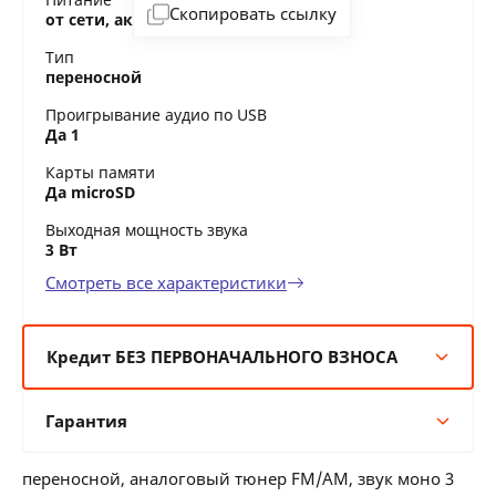
Скопировать ссылку
от сети, аккумулятор, батарейки
Тип
переносной
Проигрывание аудио по USB
Да 1
Карты памяти
Да microSD
Выходная мощность звука
3 Вт
Смотреть все характеристики
Кредит БЕЗ ПЕРВОНАЧАЛЬНОГО ВЗНОСА
6 мес:
19 BYN/мес
Гарантия
12 мес:
9 BYN/мес
24 мес:
5 BYN/мес
Гарантия производителя
36 мес:
4 BYN/мес
переносной, аналоговый тюнер FM/AM, звук моно 3
12 месяцев официальной гарантии от