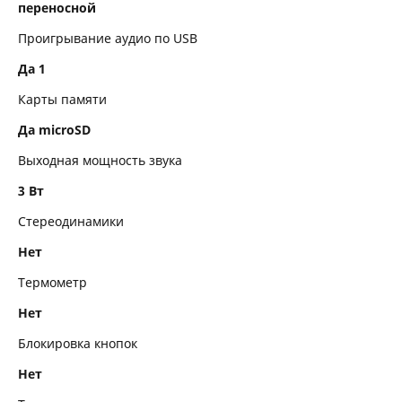
переносной
Тюнер
Проигрывание аудио по USB
Дополнительно
Да 1
Карты памяти
Питание
Да microSD
Размеры и вес
Выходная мощность звука
3 Вт
Стереодинамики
Нет
Термометр
Нет
Блокировка кнопок
Нет