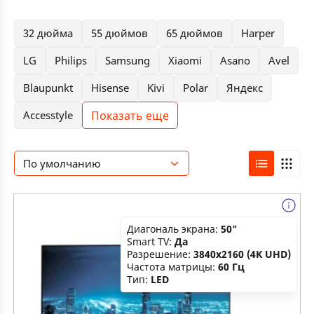
32 дюйма
55 дюймов
65 дюймов
Harper
LG
Philips
Samsung
Xiaomi
Asano
Avel
Blaupunkt
Hisense
Kivi
Polar
Яндекс
Показать еще
Accesstyle
По умолчанию
Диагональ экрана:
50"
Smart TV:
Да
Разрешение:
3840x2160 (4K UHD)
Частота матрицы:
60 Гц
Тип:
LED