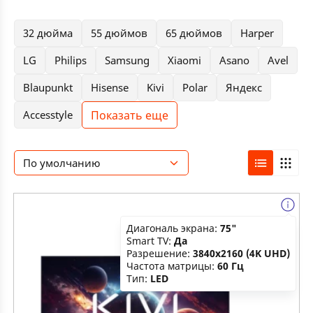
32 дюйма
55 дюймов
65 дюймов
Harper
LG
Philips
Samsung
Xiaomi
Asano
Avel
Blaupunkt
Hisense
Kivi
Polar
Яндекс
Показать еще
Accesstyle
По умолчанию
Диагональ экрана:
75"
Smart TV:
Да
Разрешение:
3840x2160 (4K UHD)
Частота матрицы:
60 Гц
Тип:
LED