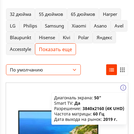
32 дюйма
55 дюймов
65 дюймов
Harper
LG
Philips
Samsung
Xiaomi
Asano
Avel
Blaupunkt
Hisense
Kivi
Polar
Яндекс
Показать еще
Accesstyle
По умолчанию
Диагональ экрана:
50"
Smart TV:
Да
Разрешение:
3840x2160 (4K UHD)
Частота матрицы:
60 Гц
Дата выхода на рынок:
2019 г.