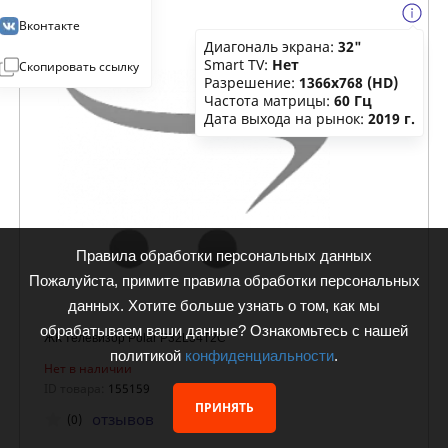
Вконтакте
Диагональ экрана:
32"
Smart TV:
Нет
Скопировать ссылку
Разрешение:
1366x768 (HD)
Частота матрицы:
60 Гц
Дата выхода на рынок:
2019 г.
Правила обработки персональных данных
Пожалуйста, примите правила обработки персональных
данных. Хотите больше узнать о том, как мы
обрабатываем ваши данные? Ознакомьтесь с нашей
ЖК телевизор Polar P32L34T2C
политикой
конфиденциальности
.
Нет в наличии
ID товара:
155159
ПРИНЯТЬ
отзывов
(0)