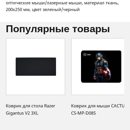
36 мес:
1 BYN/мес
оптические мыши/лазерные мыши, материал ткань,
12 месяцев официальной гарантии от
200x250 мм, цвет зеленый/черный
производителя
популярные товары
Коврик для стола Razer
Коврик для мыши CACTUS
Gigantus V2 3XL
CS-MP-D08S