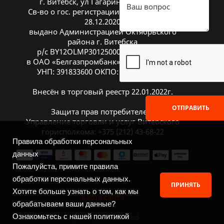
г. Витебск, ул Гагарина 26А, оф. 20
Св-во о гос. регистрации № 391833600 от
28.12.2020
выдано Администрацией Октябрьского
района г. Витебска
р/с BY12OLMP30125000269700000933
в ОАО «Белгазпромбанк», код OLMPBY2X
УНП: 391833600 ОКПО: 504669272000
Внесён в торговый реестр 22.01.2022г.
ОТПРАВИТЬ
Защита прав потребителей:
Управление торговли и услуг Витебского
горисполкома: +375 (212) 43-68-22
Правила обработки персональных
данных
Пожалуйста, примите правила
обработки персональных данных.
ПРИНЯТЬ
Хотите больше узнать о том, как мы
Карта сайта
обрабатываем ваши данные?
Ознакомьтесь с нашей политикой
2026 © ITGuide.by. All rights reserved