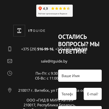
ОСТАЛИСЬ
ВОПРОСЫ?
МЫ
+375 (29)
516-99-16
,
+375 (29)
2-028-028
ОТВЕТИМ!
sale@itguide.by
Пн-Пт: с 9:30 до 18:30
Cб-Вс: с 11:00 до 16:00
210017 г. Витебск, ул Гагарина 26а оф 20
ООО «ГИД В МИРЕ АЙТИ»
210017, Республика Беларусь,