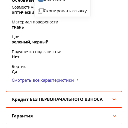
Основные характеристики
Совместимость
Скопировать ссылку
оптические мыши, лазерные мыши
Материал поверхности
ткань
Цвет
зеленый, черный
Подушечка под запястье
Нет
Бортик
Да
Смотреть все характеристики
Кредит БЕЗ ПЕРВОНАЧАЛЬНОГО ВЗНОСА
6 мес:
6 BYN/мес
Гарантия
12 мес:
3 BYN/мес
24 мес:
2 BYN/мес
Гарантия производителя