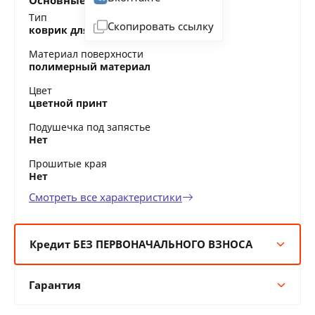
Основные характеристики
Тип
Скопировать ссылку
коврик для мыши
Материал поверхности
полимерный материал
Цвет
цветной принт
Подушечка под запястье
Нет
Прошитые края
Нет
Смотреть все характеристики
Кредит БЕЗ ПЕРВОНАЧАЛЬНОГО ВЗНОСА
6 мес:
5 BYN/мес
Гарантия
12 мес:
2 BYN/мес
24 мес:
1 BYN/мес
Гарантия производителя