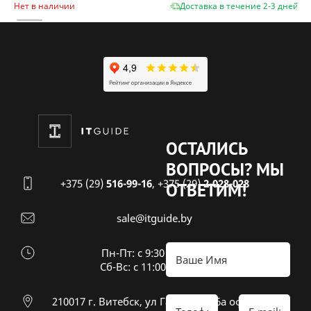
Нет в наличии
Доставка в течение 2-3 дней
ОСТАЛИСЬ
ВОПРОСЫ?
МЫ
+375 (29)
516-99-16
,
+375 (29)
2-028-028
ОТВЕТИМ!
sale@itguide.by
Пн-Пт: с 9:30 до 18:30
Cб-Вс: с 11:00 до 16:00
210017 г. Витебск, ул Гагарина 26а оф 20