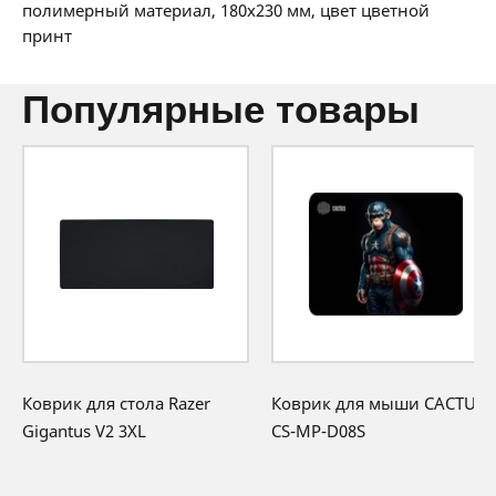
36 мес:
1 BYN/мес
полимерный материал, 180x230 мм, цвет цветной
6 месяцев официальной гарантии от
принт
производителя
популярные товары
Коврик для стола Razer
Коврик для мыши CACTUS
Gigantus V2 3XL
CS-MP-D08S