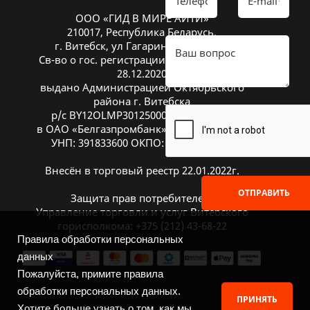
ООО «ГИД В МИРЕ АЙТИ»
210017, Республика Беларусь,
г. Витебск, ул Гагарина 26А, оф. 20
Св-во о гос. регистрации № 391833600 от
28.12.2020
выдано Администрацией Октябрьского
района г. Витебска
р/с BY12OLMP30125000269700000933
в ОАО «Белгазпромбанк», код OLMPBY2X
УНП: 391833600 ОКПО: 504669272000
Внесён в торговый реестр 22.01.2022г.
ОТПРАВИТЬ
Защита прав потребителей:
Управление торговли и услуг Витебского
горисполкома: +375 (212) 43-68-22
Правила обработки персональных
данных
Пожалуйста, примите правила
обработки персональных данных.
ПРИНЯТЬ
Хотите больше узнать о том, как мы