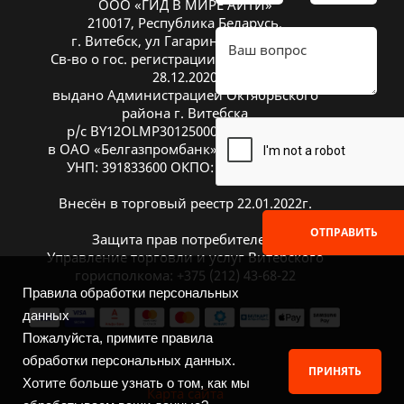
ООО «ГИД В МИРЕ АЙТИ»
210017, Республика Беларусь,
г. Витебск, ул Гагарина 26А, оф. 20
Св-во о гос. регистрации № 391833600 от
28.12.2020
выдано Администрацией Октябрьского
района г. Витебска
р/с BY12OLMP30125000269700000933
в ОАО «Белгазпромбанк», код OLMPBY2X
УНП: 391833600 ОКПО: 504669272000
Внесён в торговый реестр 22.01.2022г.
ОТПРАВИТЬ
Защита прав потребителей:
Управление торговли и услуг Витебского
горисполкома: +375 (212) 43-68-22
Правила обработки персональных
данных
Пожалуйста, примите правила
обработки персональных данных.
ПРИНЯТЬ
Хотите больше узнать о том, как мы
Карта сайта