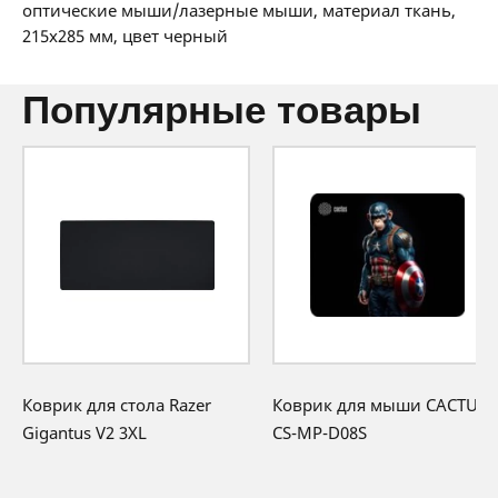
36 мес:
0 BYN/мес
оптические мыши/лазерные мыши, материал ткань,
12 месяцев официальной гарантии от
215x285 мм, цвет черный
производителя
популярные товары
Коврик для стола Razer
Коврик для мыши CACTUS
Gigantus V2 3XL
CS-MP-D08S