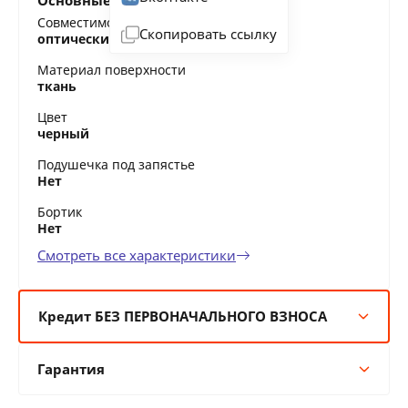
Основные характеристики
Совместимость
Скопировать ссылку
оптические мыши, лазерные мыши
Материал поверхности
ткань
Цвет
черный
Подушечка под запястье
Нет
Бортик
Нет
Смотреть все характеристики
Кредит БЕЗ ПЕРВОНАЧАЛЬНОГО ВЗНОСА
6 мес:
2 BYN/мес
Гарантия
12 мес:
1 BYN/мес
24 мес:
0 BYN/мес
Гарантия производителя