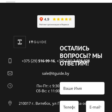
ОСТАЛИСЬ
ВОПРОСЫ?
МЫ
+375 (29)
516-99-16
,
+375 (29)
2-028-028
ОТВЕТИМ!
sale@itguide.by
Пн-Пт: с 9:30 до 18:30
Cб-Вс: с 11:00 до 16:00
210017 г. Витебск, ул Гагарина 26а оф 20