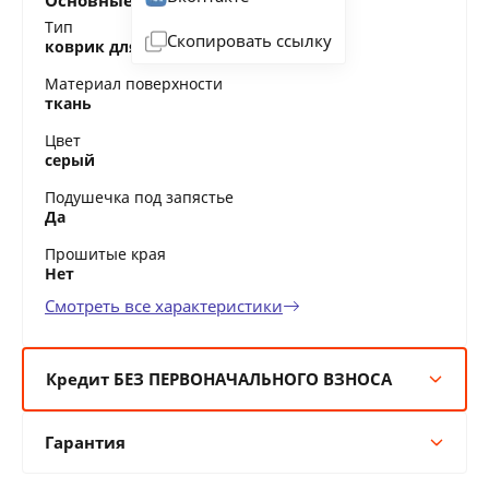
Основные характеристики
Тип
Скопировать ссылку
коврик для мыши
Материал поверхности
ткань
Цвет
серый
Подушечка под запястье
Да
Прошитые края
Нет
Смотреть все характеристики
Кредит БЕЗ ПЕРВОНАЧАЛЬНОГО ВЗНОСА
6 мес:
5 BYN/мес
Гарантия
12 мес:
2 BYN/мес
24 мес:
1 BYN/мес
Гарантия производителя