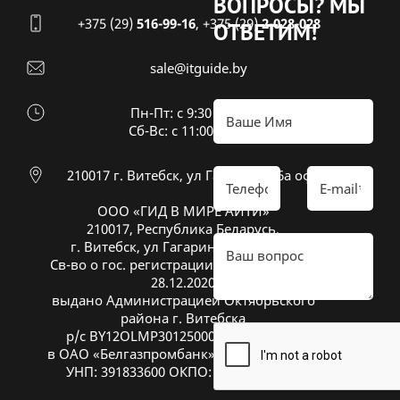
ВОПРОСЫ?
МЫ
+375 (29)
516-99-16
,
+375 (29)
2-028-028
ОТВЕТИМ!
sale@itguide.by
Пн-Пт: с 9:30 до 18:30
Cб-Вс: с 11:00 до 16:00
210017 г. Витебск, ул Гагарина 26а оф 20
ООО «ГИД В МИРЕ АЙТИ»
210017, Республика Беларусь,
г. Витебск, ул Гагарина 26А, оф. 20
Св-во о гос. регистрации № 391833600 от
28.12.2020
выдано Администрацией Октябрьского
района г. Витебска
р/с BY12OLMP30125000269700000933
в ОАО «Белгазпромбанк», код OLMPBY2X
УНП: 391833600 ОКПО: 504669272000