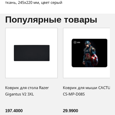
36 мес:
1 BYN/мес
ткань, 245x220 мм, цвет серый
12 месяцев официальной гарантии от
производителя
популярные товары
Коврик для стола Razer
Коврик для мыши CACTUS
Gigantus V2 3XL
CS-MP-D08S
197.4000
29.9900