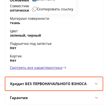
Основные характеристики
Совместимость
Скопировать ссылку
оптические мыши, лазерные мыши
Материал поверхности
ткань
Цвет
зеленый, черный
Подушечка под запястье
Нет
Бортик
Нет
Смотреть все характеристики
Кредит БЕЗ ПЕРВОНАЧАЛЬНОГО ВЗНОСА
6 мес:
4 BYN/мес
Гарантия
12 мес:
2 BYN/мес
24 мес:
1 BYN/мес
Гарантия производителя