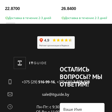
22.8700
26.8400
Доставка в течение 2-3 дней
Доставка в течение 2-3 дней
ОСТАЛИСЬ
ВОПРОСЫ?
МЫ
+375 (29)
516-99-16
,
+375 (29)
2-028-028
ОТВЕТИМ!
sale@itguide.by
Пн-Пт: с 9:30 до 18:30
Cб-Вс: с 11:00 до 16:00