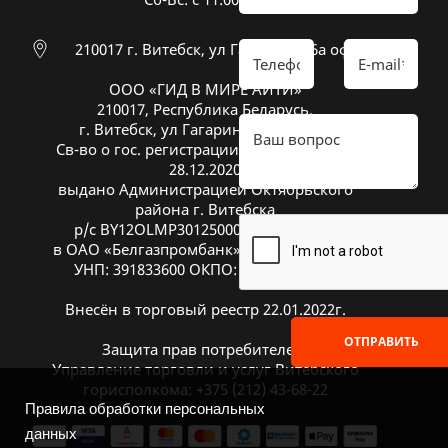
210017 г. Витебск, ул Гагарина 26а оф 20
ООО «ГИД В МИРЕ АЙТИ»
210017, Республика Беларусь,
г. Витебск, ул Гагарина 26А, оф. 20
Св-во о гос. регистрации № 391833600 от
28.12.2020
выдано Администрацией Октябрьского
района г. Витебска
р/с BY12OLMP30125000269700000933
в ОАО «Белгазпромбанк», код OLMPBY2X
УНП: 391833600 ОКПО: 504669272000
Внесён в торговый реестр 22.01.2022г.
ОТПРАВИТЬ
Защита прав потребителей:
Управление торговли и услуг Витебского
горисполкома: +375 (212) 43-68-22
Правила обработки персональных
данных