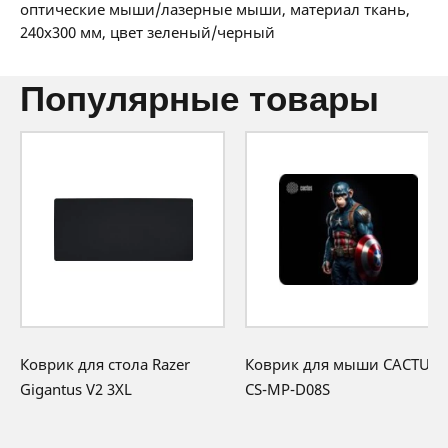
36 мес:
1 BYN/мес
оптические мыши/лазерные мыши, материал ткань,
360 месяцев официальной гарантии от
240x300 мм, цвет зеленый/черный
производителя
популярные товары
Коврик для стола Razer
Коврик для мыши CACTUS
Gigantus V2 3XL
CS-MP-D08S