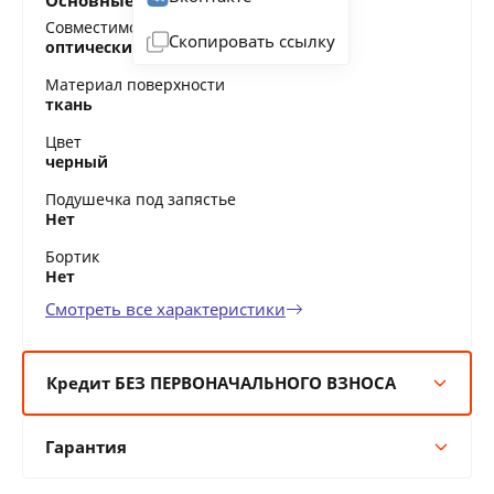
Основные характеристики
Совместимость
Скопировать ссылку
оптические мыши, лазерные мыши
Материал поверхности
ткань
Цвет
черный
Подушечка под запястье
Нет
Бортик
Нет
Смотреть все характеристики
Кредит БЕЗ ПЕРВОНАЧАЛЬНОГО ВЗНОСА
6 мес:
3 BYN/мес
Гарантия
12 мес:
2 BYN/мес
24 мес:
1 BYN/мес
Гарантия производителя