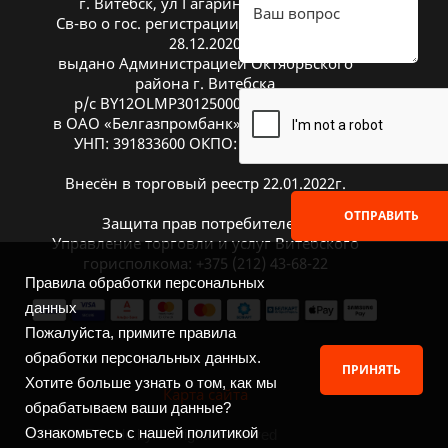
г. Витебск, ул Гагарина 26А, оф. 20
Св-во о гос. регистрации № 391833600 от
28.12.2020
выдано Администрацией Октябрьского
района г. Витебска
р/с BY12OLMP30125000269700000933
в ОАО «Белгазпромбанк», код OLMPBY2X
УНП: 391833600 ОКПО: 504669272000
Внесён в торговый реестр 22.01.2022г.
ОТПРАВИТЬ
Защита прав потребителей:
Управление торговли и услуг Витебского
горисполкома: +375 (212) 43-68-22
Правила обработки персональных
данных
Пожалуйста, примите правила
обработки персональных данных.
ПРИНЯТЬ
Хотите больше узнать о том, как мы
Карта сайта
обрабатываем ваши данные?
Ознакомьтесь с нашей политикой
2026 © ITGuide.by. All rights reserved