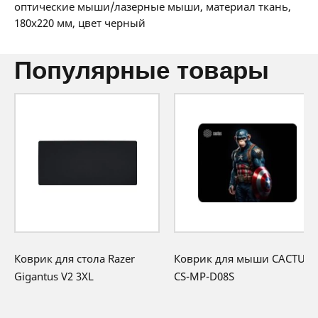
36 мес:
1 BYN/мес
оптические мыши/лазерные мыши, материал ткань,
12 месяцев официальной гарантии от
180x220 мм, цвет черный
производителя
популярные товары
Коврик для стола Razer
Коврик для мыши CACTUS
Gigantus V2 3XL
CS-MP-D08S