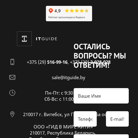
ОСТАЛИСЬ
ВОПРОСЫ?
МЫ
+375 (29)
516-99-16
,
+375 (29)
2-028-028
ОТВЕТИМ!
sale@itguide.by
Пн-Пт: с 9:30 до 18:30
Cб-Вс: с 11:00 до 16:00
210017 г. Витебск, ул Гагарина 26а оф 20
ООО «ГИД В МИРЕ АЙТИ»
210017, Республика Беларусь,