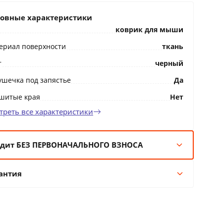
овные характеристики
коврик для мыши
ериал поверхности
ткань
т
черный
ушечка под запястье
Да
шитые края
Нет
треть все характеристики
дит БЕЗ ПЕРВОНАЧАЛЬНОГО ВЗНОСА
мес:
1 BYN/мес
антия
 мес:
1 BYN/мес
 мес:
0 BYN/мес
Гарантия производителя
 мес:
0 BYN/мес
12 месяцев официальной гарантии от
производителя