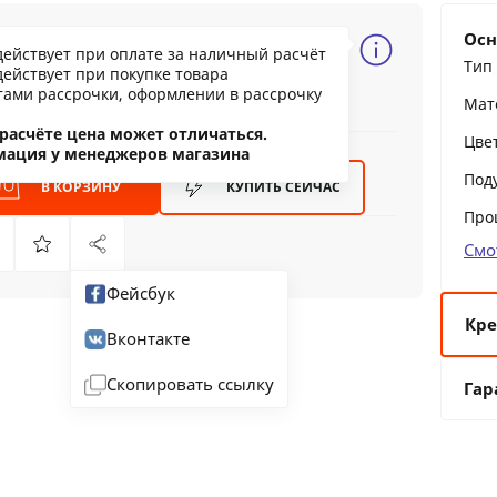
.56 BYN
Осн
действует при оплате за наличный расчёт
6.89
Тип
действует при покупке товара
ообщить о снижении цены
тами рассрочки, оформлении в рассрочку
Мат
ашли дешевле?
расчёте цена может отличаться.
Цве
мация у менеджеров магазина
Под
В КОРЗИНУ
КУПИТЬ
СЕЙЧАС
Про
Смо
Фейсбук
Кре
Вконтакте
6 
Скопировать ссылку
Гар
12
24
36