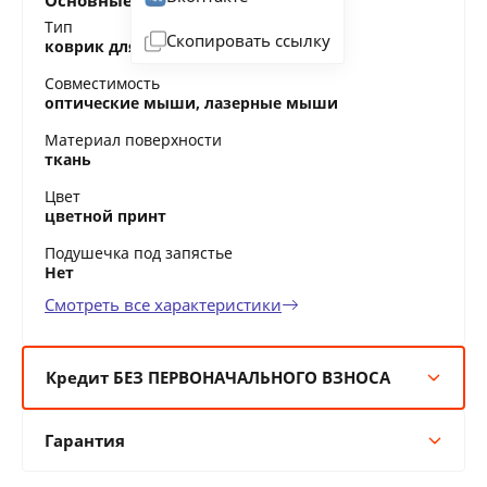
Основные характеристики
Тип
Скопировать ссылку
коврик для мыши
Совместимость
оптические мыши, лазерные мыши
Материал поверхности
ткань
Цвет
цветной принт
Подушечка под запястье
Нет
Смотреть все характеристики
Кредит БЕЗ ПЕРВОНАЧАЛЬНОГО ВЗНОСА
6 мес:
4 BYN/мес
Гарантия
12 мес:
2 BYN/мес
24 мес:
1 BYN/мес
Гарантия производителя