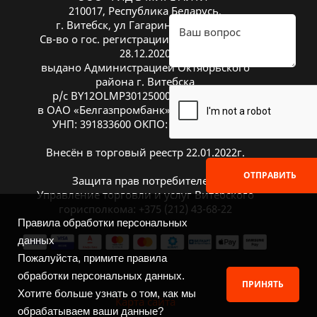
210017, Республика Беларусь,
г. Витебск, ул Гагарина 26А, оф. 20
Св-во о гос. регистрации № 391833600 от
28.12.2020
выдано Администрацией Октябрьского
района г. Витебска
р/с BY12OLMP30125000269700000933
в ОАО «Белгазпромбанк», код OLMPBY2X
УНП: 391833600 ОКПО: 504669272000
Внесён в торговый реестр 22.01.2022г.
ОТПРАВИТЬ
Защита прав потребителей:
Управление торговли и услуг Витебского
горисполкома: +375 (212) 43-68-22
Правила обработки персональных
данных
Пожалуйста, примите правила
обработки персональных данных.
ПРИНЯТЬ
Хотите больше узнать о том, как мы
Карта сайта
обрабатываем ваши данные?