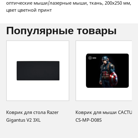
36 мес:
1 BYN/мес
оптические мыши/лазерные мыши, ткань, 200x250 мм,
12 месяцев официальной гарантии от
цвет цветной принт
производителя
популярные товары
Коврик для стола Razer
Коврик для мыши CACTUS
Gigantus V2 3XL
CS-MP-D08S