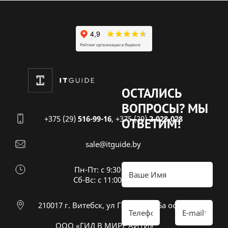
ОСТАЛИСЬ
ВОПРОСЫ?
МЫ
+375 (29)
516-99-16
,
+375 (29)
2-028-028
ОТВЕТИМ!
sale@itguide.by
Пн-Пт: с 9:30 до 18:30
Cб-Вс: с 11:00 до 16:00
210017 г. Витебск, ул Гагарина 26а оф 20
ООО «ГИД В МИРЕ АЙТИ»