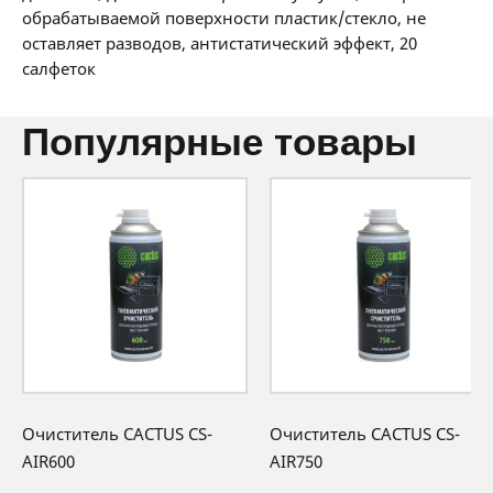
0 BYN/мес
обрабатываемой поверхности пластик/стекло, не
36 мес:
0 BYN/мес
оставляет разводов, антистатический эффект, 20
салфеток
популярные товары
Очиститель CACTUS CS-
Очиститель CACTUS CS-
AIR600
AIR750