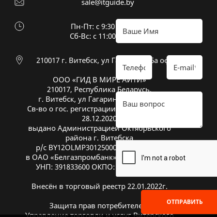
sale@itguide.by
Пн-Пт: с 9:30 до 18:30
Cб-Вс: с 11:00 до 16:00
210017 г. Витебск, ул Гагарина 26а оф 20
ООО «ГИД В МИРЕ АЙТИ»
210017, Республика Беларусь,
г. Витебск, ул Гагарина 26А, оф. 20
Св-во о гос. регистрации № 391833600 от
28.12.2020
выдано Администрацией Октябрьского
района г. Витебска
р/с BY12OLMP30125000269700000933
в ОАО «Белгазпромбанк», код OLMPBY2X
УНП: 391833600 ОКПО: 504669272000
Внесён в торговый реестр 22.01.2022г.
ОТПРАВИТЬ
Защита прав потребителей:
Управление торговли и услуг Витебского