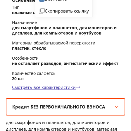
Основные характеристики
Тип
Скопировать ссылку
влажные салфетки
Назначение
для смартфонов и планшетов, для мониторов и
дисплеев, для компьютеров и ноутбуков
Материал обрабатываемой поверхности
пластик, стекло
Особенности
не оставляет разводов, антистатический эффект
Количество салфеток
20 шт
Смотреть все характеристики
Кредит БЕЗ ПЕРВОНАЧАЛЬНОГО ВЗНОСА
6 мес:
1 BYN/мес
для смартфонов и планшетов, для мониторов и
12 мес:
0 BYN/мес
дисплеев, для компьютеров и ноутбуков, материал
24 мес: