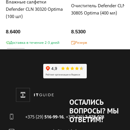
Влажные салфетки
Очиститель Defender CLN
Defender CLN 30320 Optima
30805 Optima (400 мл)
(100 шт)
8.6400
8.5300
Доставка в течение 2-3 дней
Резерв
ОСТАЛИСЬ
ВОПРОСЫ?
МЫ
+375 (29)
516-99-16
,
+375 (29)
2-028-028
ОТВЕТИМ!