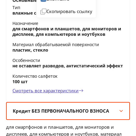
Основные характеристики
Тип
Скопировать ссылку
влажные салфетки
Назначение
для смартфонов и планшетов, для мониторов и
дисплеев, для компьютеров и ноутбуков
Материал обрабатываемой поверхности
пластик, стекло
Особенности
не оставляет разводов, антистатический эффект
Количество салфеток
100 шт
Смотреть все характеристики
Кредит БЕЗ ПЕРВОНАЧАЛЬНОГО ВЗНОСА
6 мес:
2 BYN/мес
для смартфонов и планшетов, для мониторов и
12 мес:
1 BYN/мес
дисплеев, для компьютеров и ноутбуков, материал
24 мес: