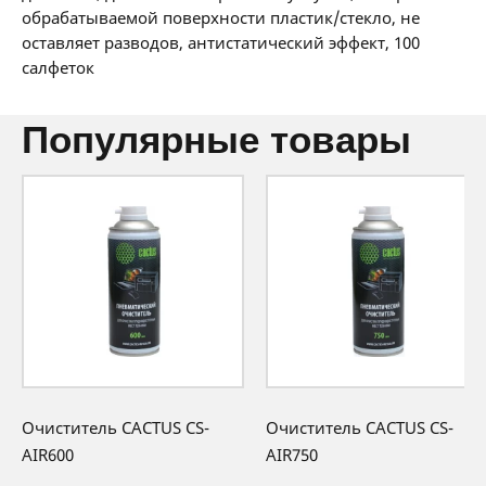
0 BYN/мес
обрабатываемой поверхности пластик/стекло, не
36 мес:
0 BYN/мес
оставляет разводов, антистатический эффект, 100
салфеток
популярные товары
Очиститель CACTUS CS-
Очиститель CACTUS CS-
AIR600
AIR750