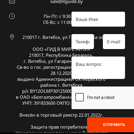
sale@itguide.by
Пн-Пт: с 9:30 до 18:30
Cб-Вс: с 11:00 до 16:00
210017 г. Витебск, ул Гагарина 26а оф 20
ООО «ГИД В МИРЕ АЙТИ»
210017, Республика Беларусь,
г. Витебск, ул Гагарина 26А, оф. 20
Св-во о гос. регистрации № 391833600 от
28.12.2020
выдано Администрацией Октябрьского
района г. Витебска
р/с BY12OLMP30125000269700000933
в ОАО «Белгазпромбанк», код OLMPBY2X
УНП: 391833600 ОКПО: 504669272000
Внесён в торговый реестр 22.01.2022г.
ОТПРАВИТЬ
Защита прав потребителей:
Управление торговли и услуг Витебского