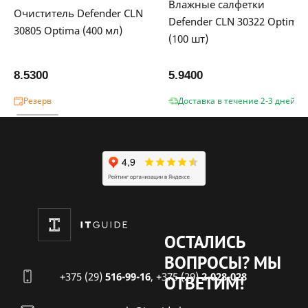
Влажные салфетки
Очиститель Defender CLN
Defender CLN 30322 Optima
30805 Optima (400 мл)
(100 шт)
8.5300
5.9400
Резерв
Доставка в течение 2-3 дней
ОСТАЛИСЬ
ВОПРОСЫ?
МЫ
+375 (29)
516-99-16
,
+375 (29)
2-028-028
ОТВЕТИМ!