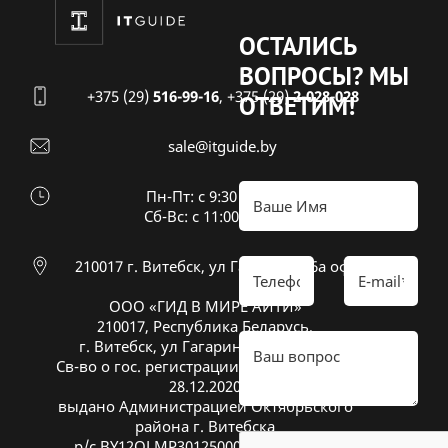
ОСТАЛИСЬ
ВОПРОСЫ?
МЫ
+375 (29)
516-99-16
,
+375 (29)
2-028-028
ОТВЕТИМ!
sale@itguide.by
Пн-Пт: с 9:30 до 18:30
Cб-Вс: с 11:00 до 16:00
210017 г. Витебск, ул Гагарина 26а оф 20
ООО «ГИД В МИРЕ АЙТИ»
210017, Республика Беларусь,
г. Витебск, ул Гагарина 26А, оф. 20
Св-во о гос. регистрации № 391833600 от
28.12.2020
выдано Администрацией Октябрьского
района г. Витебска
р/с BY12OLMP30125000269700000933