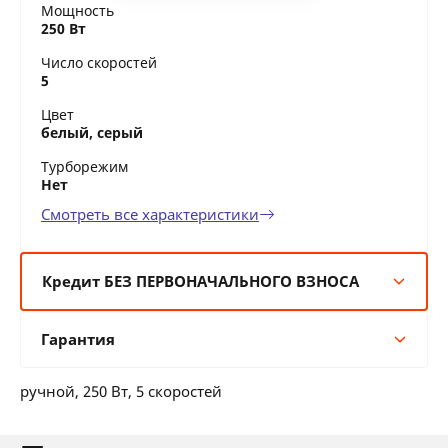
Мощность
250 Вт
Число скоростей
5
Цвет
белый, серый
Турборежим
Нет
Смотреть все характеристики
Кредит БЕЗ ПЕРВОНАЧАЛЬНОГО ВЗНОСА
6 мес:
12 BYN/мес
Гарантия
12 мес:
6 BYN/мес
24 мес:
3 BYN/мес
Гарантия производителя
36 мес:
2 BYN/мес
ручной, 250 Вт, 5 скоростей
12 месяцев официальной гарантии от
производителя