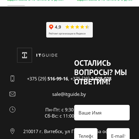
ОСТАЛИСЬ
ВОПРОСЫ?
МЫ
+375 (29)
516-99-16
,
+375 (29)
2-028-028
ОТВЕТИМ!
sale@itguide.by
Пн-Пт: с 9:30 до 18:30
Cб-Вс: с 11:00 до 16:00
210017 г. Витебск, ул Гагарина 26а оф 20