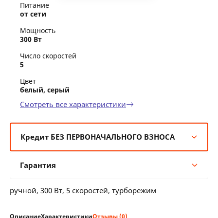
Питание
от сети
Мощность
300 Вт
Число скоростей
5
Цвет
белый, серый
Смотреть все характеристики
Кредит БЕЗ ПЕРВОНАЧАЛЬНОГО ВЗНОСА
6 мес:
14 BYN/мес
Гарантия
12 мес:
7 BYN/мес
24 мес:
4 BYN/мес
Гарантия производителя
36 мес:
3 BYN/мес
ручной, 300 Вт, 5 скоростей, турборежим
12 месяцев официальной гарантии от
производителя
Описание
Характеристики
Отзывы (0)