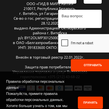
ООО «ГИД В МИРЕ АЙТИ»
210017, Республика Беларусь,
г. Витебск, ул Гагарина 26А, оф. 20
Св-во о гос. регистрации № 391833600 от
28.12.2020
выдано Администрацией Октябрьского
района г. Витебска
р/с BY12OLMP30125000269700000933
в ОАО «Белгазпромбанк», код OLMPBY2X
УНП: 391833600 ОКПО: 504669272000
Внесён в торговый реестр 22.01.2022г.
ОТПРАВИТЬ
Защита прав потребителей:
Управление торговли и услуг Витебского
горисполкома: +375 (212) 43-68-22
Правила обработки персональных
данных
Пожалуйста, примите правила
обработки персональных данных.
ПРИНЯТЬ
Хотите больше узнать о том, как мы
Карта сайта