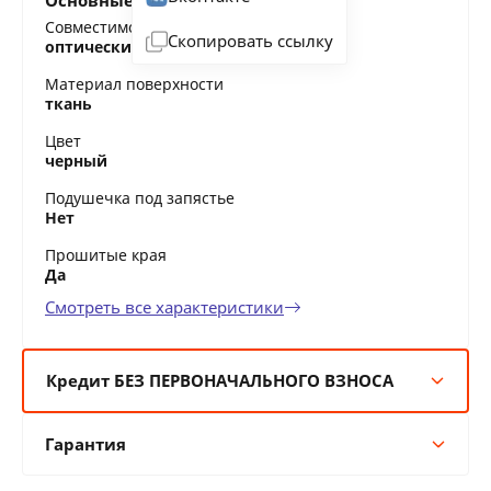
Основные характеристики
Совместимость
Скопировать ссылку
оптические мыши, лазерные мыши
Материал поверхности
ткань
Цвет
черный
Подушечка под запястье
Нет
Прошитые края
Да
Смотреть все характеристики
Кредит БЕЗ ПЕРВОНАЧАЛЬНОГО ВЗНОСА
6 мес:
5 BYN/мес
Гарантия
12 мес:
3 BYN/мес
24 мес:
1 BYN/мес
Гарантия производителя