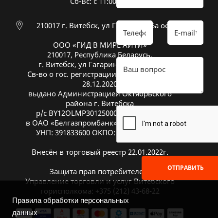
Cб-Вс: с 11:00 до 16:00
210017 г. Витебск, ул Гагарина 26а оф 20
ООО «ГИД В МИРЕ АЙТИ»
210017, Республика Беларусь,
г. Витебск, ул Гагарина 26А, оф. 20
Св-во о гос. регистрации № 391833600 от
28.12.2020
выдано Администрацией Октябрьского
района г. Витебска
р/с BY12OLMP30125000269700000933
в ОАО «Белгазпромбанк», код OLMPBY2X
УНП: 391833600 ОКПО: 504669272000
Внесён в торговый реестр 22.01.2022г.
ОТПРАВИТЬ
Защита прав потребителей:
Управление торговли и услуг Витебского
горисполкома: +375 (212) 43-68-22
Правила обработки персональных
данных