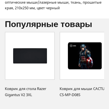
36 мес:
1 BYN/мес
оптические мыши/лазерные мыши, ткань, прошитые
12 месяцев официальной гарантии от
края, 210x250 мм, цвет черный
производителя
популярные товары
Коврик для стола Razer
Коврик для мыши CACTUS
Gigantus V2 3XL
CS-MP-D08S