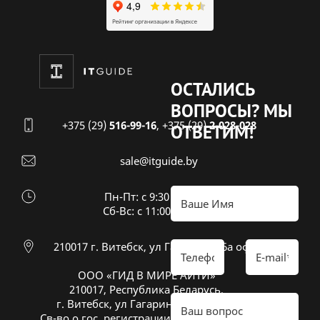
ОСТАЛИСЬ
ВОПРОСЫ?
МЫ
+375 (29)
516-99-16
,
+375 (29)
2-028-028
ОТВЕТИМ!
sale@itguide.by
Пн-Пт: с 9:30 до 18:30
Cб-Вс: с 11:00 до 16:00
210017 г. Витебск, ул Гагарина 26а оф 20
ООО «ГИД В МИРЕ АЙТИ»
210017, Республика Беларусь,
г. Витебск, ул Гагарина 26А, оф. 20
Св-во о гос. регистрации № 391833600 от