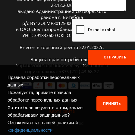
28.12.2020
выдано Администрацией Октябрьского
района г. Витебска
р/с BY12OLMP30125000269700000933
в ОАО «Белгазпромбанк», код OLMPBY2X
УНП: 391833600 ОКПО: 504669272000
Внесён в торговый реестр 22.01.2022г.
ОТПРАВИТЬ
Защита прав потребителей:
Управление торговли и услуг Витебского
горисполкома: +375 (212) 43-68-22
Правила обработки персональных
данных
Пожалуйста, примите правила
обработки персональных данных.
ПРИНЯТЬ
Хотите больше узнать о том, как мы
Карта сайта
обрабатываем ваши данные?
Ознакомьтесь с нашей политикой
2026 © ITGuide.by. All rights reserved
конфиденциальности
.