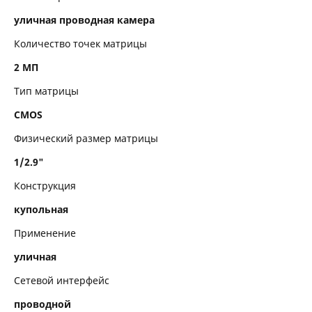
Размеры и вес
уличная проводная камера
Матрица
Количество точек матрицы
Объектив
2 МП
Тип матрицы
Работа с изображением
CMOS
Работа со звуком
Физический размер матрицы
Интерфейсы
1/2.9"
Эксплуатация
Конструкция
купольная
Применение
уличная
Сетевой интерфейс
проводной