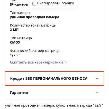
Скопировать ссылку
IP-камера
Тип камеры
уличная проводная камера
Количество точек матрицы
2 МП
Тип матрицы
CMOS
Физический размер матрицы
1/2.9"
Смотреть все характеристики
Кредит БЕЗ ПЕРВОНАЧАЛЬНОГО ВЗНОСА
6 мес:
38 BYN/мес
Гарантия
12 мес:
19 BYN/мес
24 мес:
10 BYN/мес
Гарантия производителя
36 мес:
8 BYN/мес
уличная проводная камера, купольная, матрица 1/2.9"
24 месяцев официальной гарантии от