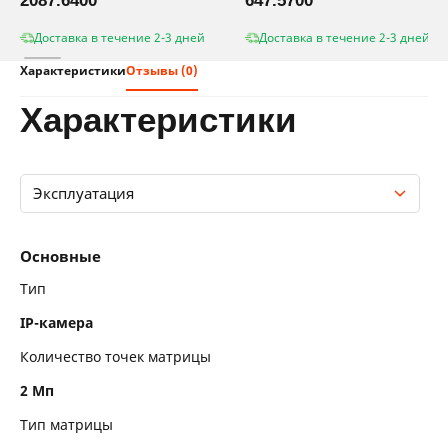
2087.6400
647.5700
Доставка в течение 2-3 дней
Доставка в течение 2-3 дней
Характеристики
Отзывы (0)
характеристики
Эксплуатация
Основные
Основные
Хранение данных
Тип
IP-камера
Конструкция
Количество точек матрицы
Размеры и вес
2 Мп
Матрица
Тип матрицы