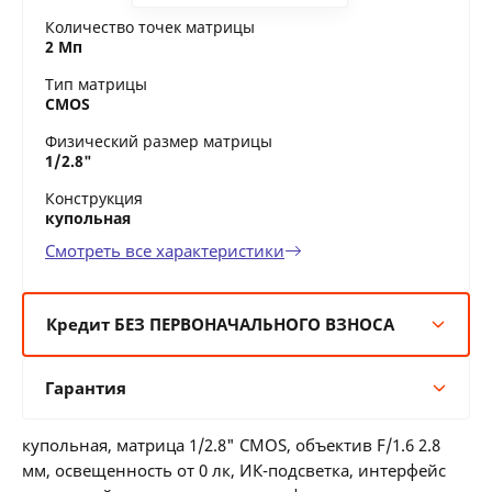
Количество точек матрицы
2 Мп
Тип матрицы
CMOS
Физический размер матрицы
1/2.8"
Конструкция
купольная
Смотреть все характеристики
Кредит БЕЗ ПЕРВОНАЧАЛЬНОГО ВЗНОСА
6 мес:
88 BYN/мес
Гарантия
12 мес:
44 BYN/мес
24 мес:
24 BYN/мес
Гарантия производителя
36 мес:
18 BYN/мес
купольная, матрица 1/2.8" CMOS, объектив F/1.6 2.8
36 месяцев официальной гарантии от
мм, освещенность от 0 лк, ИК-подсветка, интерфейс
производителя