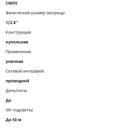
Объектив
CMOS
Физический размер матрицы
Работа с изображением
1/2.8"
Работа со звуком
Конструкция
Интерфейсы
купольная
Эксплуатация
Применение
уличная
Сетевой интерфейс
проводной
День/ночь
Да
ИК-подсветка
Да 50 м