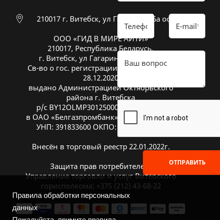
210017 г. Витебск, ул Гагарина 26а оф 20
ООО «ГИД В МИРЕ АЙТИ»
210017, Республика Беларусь,
г. Витебск, ул Гагарина 26А, оф. 20
Св-во о гос. регистрации № 391833600 от
28.12.2020
выдано Администрацией Октябрьского
района г. Витебска
р/с BY12OLMP30125000269700000933
в ОАО «Белгазпромбанк», код OLMPBY2X
УНП: 391833600 ОКПО: 504669272000
Внесён в торговый реестр 22.01.2022г.
ОТПРАВИТЬ
Защита прав потребителей:
Управление торговли и услуг Витебского
горисполкома: +375 (212) 43-68-22
Правила обработки персональных
данных
Пожалуйста, примите правила