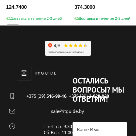
124.7400
374.3000
Доставка в течение 2-3 дней
Доставка в течение 2-3 дней
ОСТАЛИСЬ
ВОПРОСЫ?
МЫ
+375 (29)
516-99-16
,
+375 (29)
2-028-028
ОТВЕТИМ!
sale@itguide.by
Пн-Пт: с 9:30 до 18:30
Cб-Вс: с 11:00 до 16:00