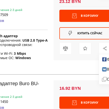
23.12 BYN
ечение 2-3 дней
7509
В КОРЗИНУ
ов
КУПИТЬ СЕЙЧАС
th адаптер
одключения:
USB 2.0 Type-A
еспроводной связи:
и Wi-Fi:
3 Mbps
емые ОС:
Windows
Ф
В
С
 адаптер Buro BU-
16.92 BYN
ечение 2-3 дней
1450
В КОРЗИНУ
ов