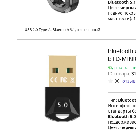
Bluetooth 5.1
Цвет:
черны
Радиус покры
местности):
1
USB 2.0 Type-A, Bluetooth 5.1, цвет черный
Bluetooth
BTD-MINI
Доставка в т
ID товара:
31
отзыв
(0)
Тип:
Bluetoo
Интерфейс п
Стандарты б
Bluetooth 5.0
Поддержива
Цвет:
черны