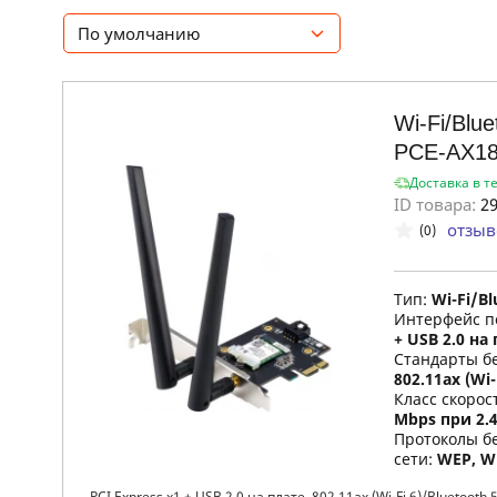
По умолчанию
Wi-Fi/Blu
PCE-AX1
Доставка в т
ID товара:
29
отзыв
(0)
Тип:
Wi-Fi/B
Интерфейс п
+ USB 2.0 на
Стандарты б
802.11ax (Wi-
Класс скорост
Mbps при 2.4
Протоколы б
сети:
WEP, W
PCI Express x1 + USB 2.0 на плате, 802.11ax (Wi-Fi 6)/Bluetooth