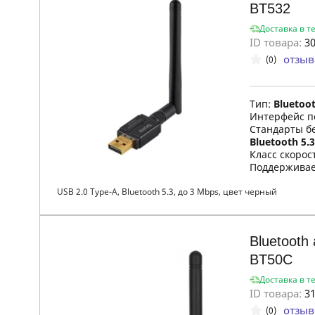
BT532
Доставка в т
ID товара:
30
отзыв
(0)
Тип:
Bluetoo
Интерфейс п
Стандарты б
Bluetooth 5.3
Класс скорост
Поддержива
USB 2.0 Type-A, Bluetooth 5.3, до 3 Mbps, цвет черный
Bluetooth
BT50C
Доставка в т
ID товара:
31
отзыв
(0)