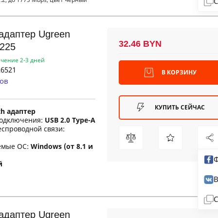
С
 адаптер Ugreen
32.46 BYN
225
ечение 2-3 дней
6521
В КОРЗИНУ
ов
КУПИТЬ СЕЙЧАС
th адаптер
одключения:
USB 2.0 Type-A
еспроводной связи:
емые ОС:
Windows (от 8.1 и
Ф
й
В
С
 адаптер Ugreen