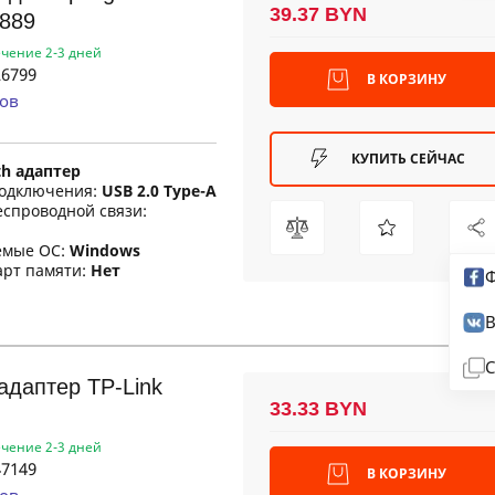
39.37 BYN
889
ечение 2-3 дней
6799
В КОРЗИНУ
ов
КУПИТЬ СЕЙЧАС
th адаптер
одключения:
USB 2.0 Type-A
еспроводной связи:
емые ОС:
Windows
арт памяти:
Нет
Ф
В
С
 адаптер TP-Link
33.33 BYN
ечение 2-3 дней
7149
В КОРЗИНУ