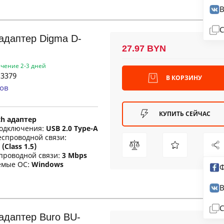
В
С
 адаптер Digma D-
27.97 BYN
ечение 2-3 дней
3379
В КОРЗИНУ
ов
КУПИТЬ СЕЙЧАС
th адаптер
одключения:
USB 2.0 Type-A
еспроводной связи:
(Class 1.5)
проводной связи:
3 Mbps
емые ОС:
Windows
Ф
В
С
 адаптер Buro BU-