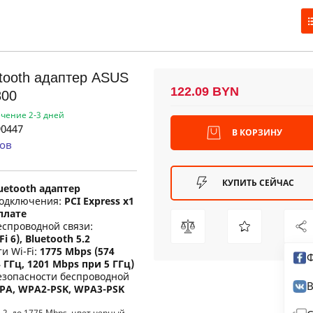
etooth адаптер ASUS
122.09 BYN
800
ечение 2-3 дней
0447
В КОРЗИНУ
ов
КУПИТЬ СЕЙЧАС
luetooth адаптер
одключения:
PCI Express x1
 плате
еспроводной связи:
Fi 6), Bluetooth 5.2
и Wi-Fi:
1775 Mbps (574
Ф
 ГГц, 1201 Mbps при 5 ГГц)
езопасности беспроводной
В
PA, WPA2-PSK, WPA3-PSK
 5.2, до 1775 Mbps, цвет черный