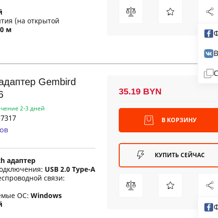
й
тия (на открытой
0 м
Ф
В
С
 адаптер Gembird
35.19 BYN
6
ечение 2-3 дней
7317
В КОРЗИНУ
ов
КУПИТЬ СЕЙЧАС
th адаптер
одключения:
USB 2.0 Type-A
еспроводной связи:
емые ОС:
Windows
й
Ф