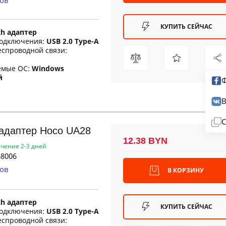
ов
КУПИТЬ СЕЙЧАС
th адаптер
одключения:
USB 2.0 Type-A
еспроводной связи:
емые ОС:
Windows
й
Ф
В
С
 адаптер Hoco UA28
12.38 BYN
ечение 2-3 дней
8006
ов
В КОРЗИНУ
th адаптер
КУПИТЬ СЕЙЧАС
одключения:
USB 2.0 Type-A
еспроводной связи: