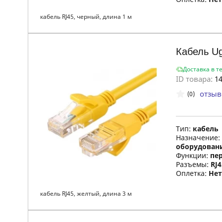
кабель RJ45, черный, длина 1 м
Кабель U
Доставка в т
ID товара:
14
отзыв
(0)
Тип:
кабель
Назначение:
оборудован
Функции:
пе
Разъемы:
RJ4
Оплетка:
Нет
кабель RJ45, желтый, длина 3 м