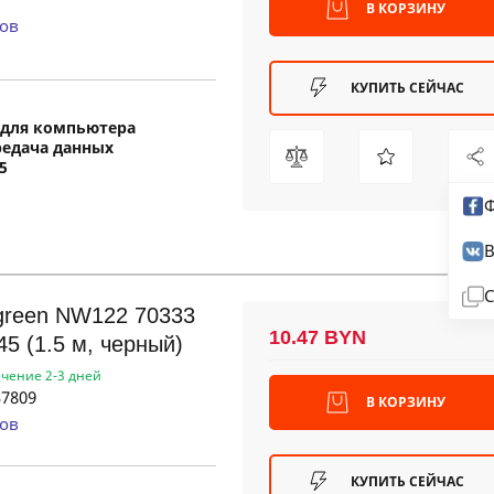
В КОРЗИНУ
ов
КУПИТЬ СЕЙЧАС
для компьютера
редача данных
5
Ф
В
С
green NW122 70333
10.47 BYN
45 (1.5 м, черный)
ечение 2-3 дней
7809
В КОРЗИНУ
ов
КУПИТЬ СЕЙЧАС