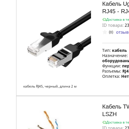
Кабель U
RJ45 - RJ
Доставка в т
ID товара:
23
отзыв
(0)
Тип:
кабель
Назначение:
оборудован
Функции:
пе
Разъемы:
RJ4
Оплетка:
Нет
кабель RJ45, черный, длина 2 м
Кабель T
LSZH
Доставка в т
ID товара:
23