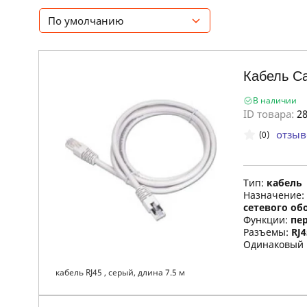
По умолчанию
Кабель Ca
В наличии
ID товара:
28
отзыв
(0)
Тип:
кабель
Назначение:
сетевого об
Функции:
пе
Разъемы:
RJ4
Одинаковый 
кабель RJ45 , серый, длина 7.5 м