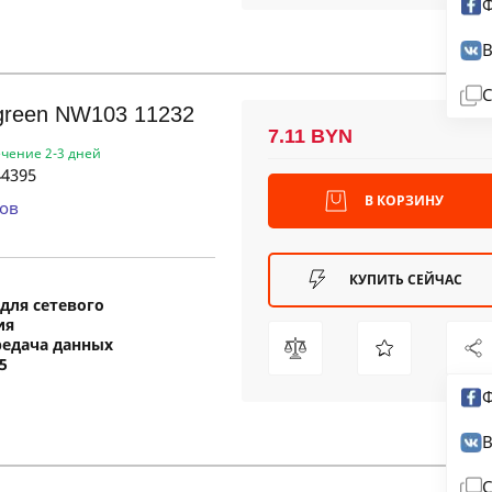
Ф
В
С
green NW103 11232
7.11 BYN
ечение 2-3 дней
4395
В КОРЗИНУ
ов
КУПИТЬ СЕЙЧАС
для сетевого
ия
редача данных
5
Ф
В
С