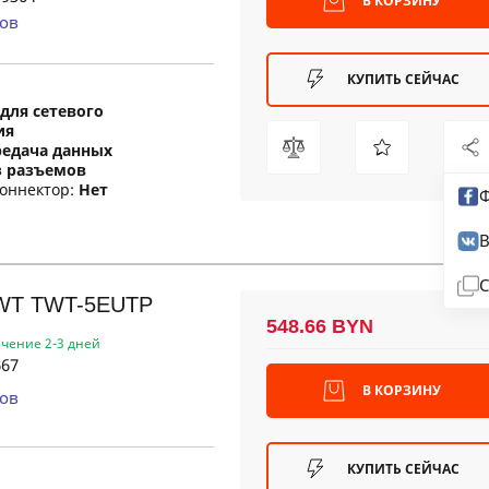
В КОРЗИНУ
ов
КУПИТЬ СЕЙЧАС
для сетевого
ия
редача данных
з разъемов
оннектор:
Нет
Ф
В
С
TWT TWT-5EUTP
548.66 BYN
ечение 2-3 дней
67
В КОРЗИНУ
ов
КУПИТЬ СЕЙЧАС