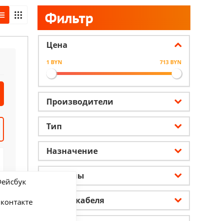
Фильтр
Цена
1 BYN
713 BYN
Производители
Тип
Назначение
Разъемы
ейсбук
Длина кабеля
контакте