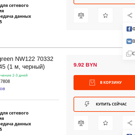
для сетевого
ия
редача данных
5
Ф
В
С
green NW122 70332
9.92 BYN
45 (1 м, черный)
ечение 2-3 дней
7808
В КОРЗИНУ
ов
КУПИТЬ СЕЙЧАС
для сетевого
ия
редача данных
5