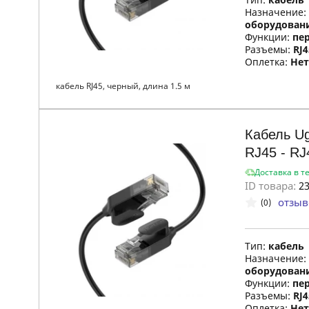
Назначение:
оборудован
Функции:
пе
Разъемы:
RJ4
Оплетка:
Нет
кабель RJ45, черный, длина 1.5 м
Кабель U
RJ45 - RJ
Доставка в т
ID товара:
23
отзыв
(0)
Тип:
кабель
Назначение:
оборудован
Функции:
пе
Разъемы:
RJ4
Оплетка:
Нет