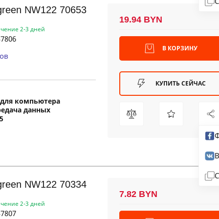
С
green NW122 70653
19.94 BYN
ечение 2-3 дней
7806
В КОРЗИНУ
ов
КУПИТЬ СЕЙЧАС
для компьютера
редача данных
5
Ф
В
С
green NW122 70334
7.82 BYN
ечение 2-3 дней
7807