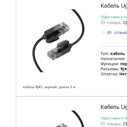
Кабель U
Доставка в т
ID товара:
23
отзыв
(0)
Тип:
кабель
Назначение:
Функции:
пе
Разъемы:
RJ4
Оплетка:
Нет
кабель RJ45, черный, длина 3 м
Кабель U
Доставка в т
ID товара:
23