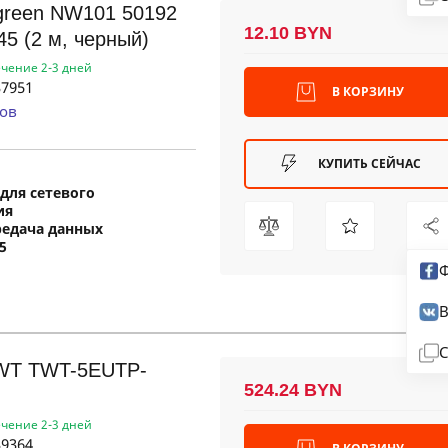
green NW101 50192
12.10 BYN
45 (2 м, черный)
ечение 2-3 дней
7951
В КОРЗИНУ
ов
КУПИТЬ СЕЙЧАС
для сетевого
ия
редача данных
5
Ф
В
С
WT TWT-5EUTP-
524.24 BYN
ечение 2-3 дней
9364