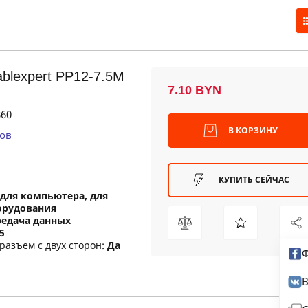
blexpert PP12-7.5M
7.10 BYN
60
В КОРЗИНУ
ов
КУПИТЬ СЕЙЧАС
для компьютера, для
орудования
редача данных
5
разъем с двух сторон:
Да
Ф
В