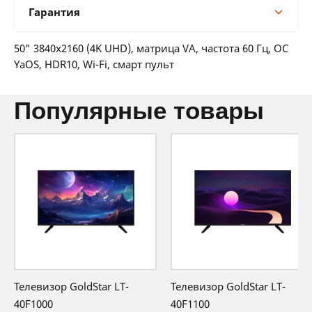
Гарантия
12 мес:
142 BYN/мес
24 мес:
77 BYN/мес
Гарантия производителя
36 мес:
57 BYN/мес
50" 3840x2160 (4K UHD), матрица VA, частота 60 Гц, ОС
12 месяцев официальной гарантии от
YaOS, HDR10, Wi-Fi, смарт пульт
производителя
популярные товары
Телевизор GoldStar LT-
Телевизор GoldStar LT-
40F1000
40F1100