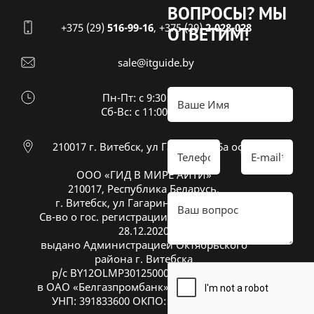
ВОПРОСЫ?
МЫ
+375 (29)
516-99-16
,
+375 (29)
2-028-028
ОТВЕТИМ!
sale@itguide.by
Пн-Пт: с 9:30 до 18:30
Cб-Вс: с 11:00 до 16:00
210017 г. Витебск, ул Гагарина 26а оф 20
ООО «ГИД В МИРЕ АЙТИ»
210017, Республика Беларусь,
г. Витебск, ул Гагарина 26А, оф. 20
Св-во о гос. регистрации № 391833600 от
28.12.2020
выдано Администрацией Октябрьского
района г. Витебска
р/с BY12OLMP30125000269700000933
в ОАО «Белгазпромбанк», код OLMPBY2X
УНП: 391833600 ОКПО: 504669272000