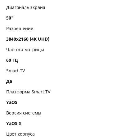
Диагональ экрана
Прием сигнала
50"
Аудиосистема
Разрешение
Интерфейсы
3840x2160 (4K UHD)
Частота матрицы
Комплектация
60 Гц
Размеры и вес
Smart TV
Метки
Да
Платформа Smart TV
YaOS
Версия системы
YaOS X
Цвет корпуса