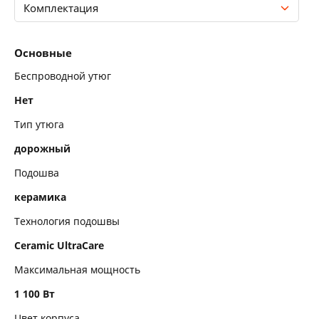
Комплектация
Основные
Основные
Конструкция
Беспроводной утюг
Нет
Пар
Тип утюга
Функциональные особенности
дорожный
Комплектация
Подошва
керамика
Технология подошвы
Ceramic UltraCare
Максимальная мощность
1 100 Вт
Цвет корпуса