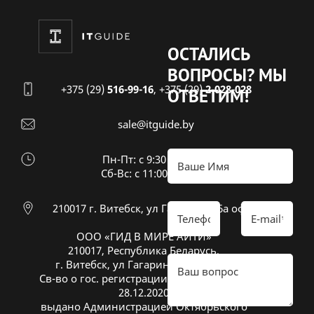
ОСТАЛИСЬ
ВОПРОСЫ?
МЫ
+375 (29)
516-99-16
,
+375 (29)
2-028-028
ОТВЕТИМ!
sale@itguide.by
Пн-Пт: с 9:30 до 18:30
Cб-Вс: с 11:00 до 16:00
210017 г. Витебск, ул Гагарина 26а оф 20
ООО «ГИД В МИРЕ АЙТИ»
210017, Республика Беларусь,
г. Витебск, ул Гагарина 26А, оф. 20
Св-во о гос. регистрации № 391833600 от
28.12.2020
выдано Администрацией Октябрьского