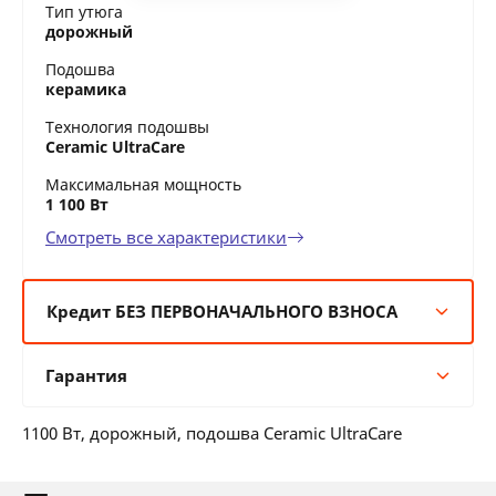
Тип утюга
дорожный
Подошва
керамика
Технология подошвы
Ceramic UltraCare
Максимальная мощность
1 100 Вт
Смотреть все характеристики
Кредит БЕЗ ПЕРВОНАЧАЛЬНОГО ВЗНОСА
6 мес:
10 BYN/мес
Гарантия
12 мес:
5 BYN/мес
24 мес:
3 BYN/мес
Гарантия производителя
36 мес:
2 BYN/мес
1100 Вт, дорожный, подошва Ceramic UltraCare
12 месяцев официальной гарантии от
производителя