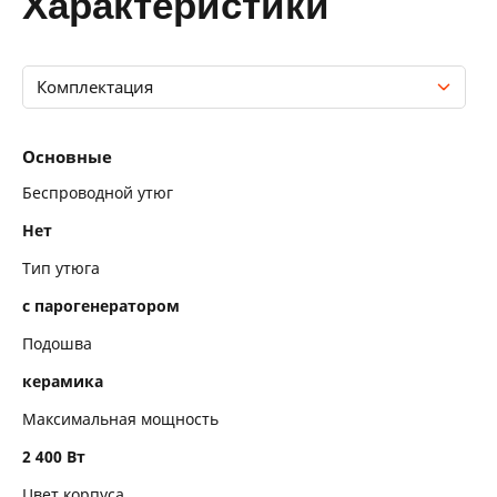
характеристики
Комплектация
Основные
Основные
Конструкция
Беспроводной утюг
Нет
Пар
Тип утюга
Функциональные особенности
с парогенератором
Комплектация
Подошва
керамика
Максимальная мощность
2 400 Вт
Цвет корпуса