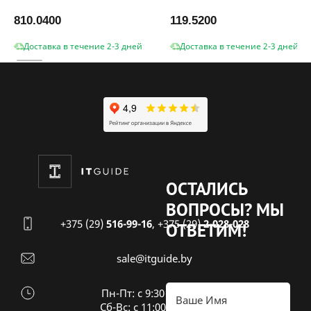
810.0400
119.5200
Доставка в течение 2-3 дней
Доставка в течение 2-3 дней
ОСТАЛИСЬ
ВОПРОСЫ?
МЫ
+375 (29)
516-99-16
,
+375 (29)
2-028-028
ОТВЕТИМ!
sale@itguide.by
Пн-Пт: с 9:30 до 18:30
Cб-Вс: с 11:00 до 16:00