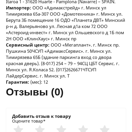
Itaroa 1 - 31620 Huarte - Pamplona (Navarre) – SPAIN.
Импортер:
ООО «Адимакстрейд» г. Минск ул
Тимирязева 65а-307 ООО «Домотехника» г. Минск ул.
Берута 3Б помещение 16 ОДО «Планета ДВТ» Минский
р-н д. Валерьяново ул. Лесная д1а ком 72 ООО
«Астероид-инвест» г. Минск ул Ольшевского д 1Б пом
2Н ООО «КлинХаус» г. Минск пр
Сервисный центр:
ООО «Мегаплант». г. Минск пр.
Пушкина 50ЧСУП «АдимаксСервис». г. Минск ул.
Тимирязева 65Б (здание паркинга вход со двора
красная дверь). (8-017) 254 – 79 – 94СЦ ЦБТ Сервис. г.
Минск ул. Я.Коласа 52. (017)2626671ЧТСУП
ЛайдерСервис. г. Минск ул. Т
Гарантия:
(мес): 12
отзывы (0)
Добавить отзыв к товару
Оцените товар*