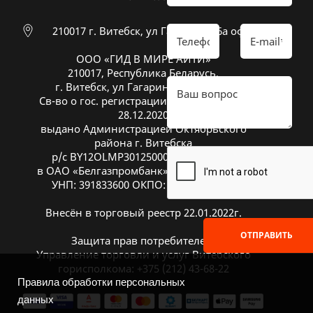
210017 г. Витебск, ул Гагарина 26а оф 20
ООО «ГИД В МИРЕ АЙТИ»
210017, Республика Беларусь,
г. Витебск, ул Гагарина 26А, оф. 20
Св-во о гос. регистрации № 391833600 от
28.12.2020
выдано Администрацией Октябрьского
района г. Витебска
р/с BY12OLMP30125000269700000933
в ОАО «Белгазпромбанк», код OLMPBY2X
УНП: 391833600 ОКПО: 504669272000
Внесён в торговый реестр 22.01.2022г.
ОТПРАВИТЬ
Защита прав потребителей:
Управление торговли и услуг Витебского
горисполкома: +375 (212) 43-68-22
Правила обработки персональных
данных