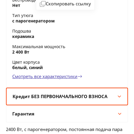
Скопировать ссылку
Нет
Тип утюга
с парогенератором
Подошва
керамика
Максимальная мощность
2 400 Вт
Цвет корпуса
белый, синий
Смотреть все характеристики
Кредит БЕЗ ПЕРВОНАЧАЛЬНОГО ВЗНОСА
6 мес:
57 BYN/мес
Гарантия
12 мес:
29 BYN/мес
24 мес:
16 BYN/мес
Гарантия производителя
36 мес:
12 BYN/мес
2400 Вт, с парогенератором, постоянная подача пара
12 месяцев официальной гарантии от