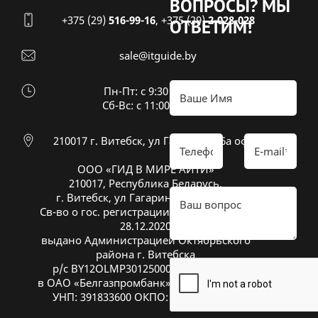
ВОПРОСЫ?
МЫ
+375 (29)
516-99-16
,
+375 (29)
2-028-028
ОТВЕТИМ!
sale@itguide.by
Пн-Пт: с 9:30 до 18:30
Cб-Вс: с 11:00 до 16:00
210017 г. Витебск, ул Гагарина 26а оф 20
ООО «ГИД В МИРЕ АЙТИ»
210017, Республика Беларусь,
г. Витебск, ул Гагарина 26А, оф. 20
Св-во о гос. регистрации № 391833600 от
28.12.2020
выдано Администрацией Октябрьского
района г. Витебска
р/с BY12OLMP30125000269700000933
в ОАО «Белгазпромбанк», код OLMPBY2X
УНП: 391833600 ОКПО: 504669272000