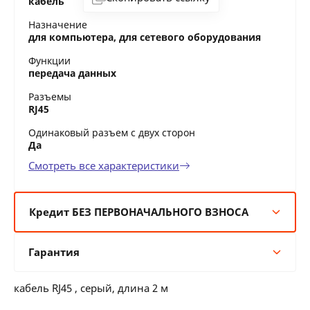
кабель
Назначение
для компьютера, для сетевого оборудования
Функции
передача данных
Разъемы
RJ45
Одинаковый разъем с двух сторон
Да
Смотреть все характеристики
Кредит БЕЗ ПЕРВОНАЧАЛЬНОГО ВЗНОСА
6 мес:
2 BYN/мес
Гарантия
12 мес:
1 BYN/мес
24 мес:
0 BYN/мес
Гарантия производителя
36 мес:
0 BYN/мес
кабель RJ45 , серый, длина 2 м
12 месяцев официальной гарантии от
производителя