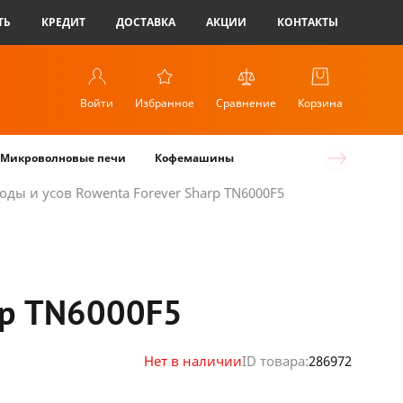
ТЬ
КРЕДИТ
ДОСТАВКА
АКЦИИ
КОНТАКТЫ
Войти
Избранное
Сравнение
Корзина
Микроволновые печи
Кофемашины
ды и усов Rowenta Forever Sharp TN6000F5
rp TN6000F5
Нет в наличии
ID товара:
286972