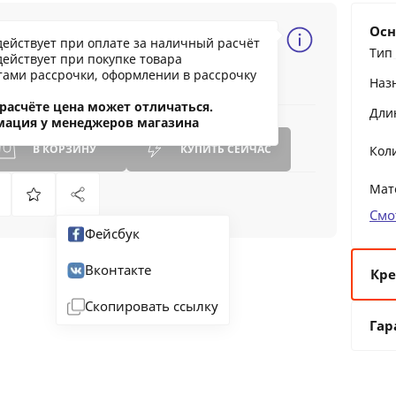
19.85 BYN
Осн
действует при оплате за наличный расчёт
125.84
Тип
действует при покупке товара
ообщить о снижении цены
тами рассрочки, оформлении в рассрочку
Наз
ашли дешевле?
расчёте цена может отличаться.
Дли
мация у менеджеров магазина
В КОРЗИНУ
КУПИТЬ
СЕЙЧАС
Кол
Мат
Смо
Фейсбук
Вконтакте
Кре
Скопировать ссылку
6 
Гар
12
24
36