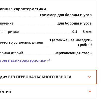
овные характеристики
триммер для бороды и усов
начение
для бороды и усов
на стрижки
0.4 — 5 мм
3 (а также без насадки-
ичество установок длины
гребня)
ериал лезвий
нержавеющая сталь
треть все характеристики
дит БЕЗ ПЕРВОНАЧАЛЬНОГО ВЗНОСА
мес:
22 BYN/мес
антия
 мес:
11 BYN/мес
 мес:
6 BYN/мес
Гарантия производителя
 мес:
4 BYN/мес
24 месяцев официальной гарантии от
производителя