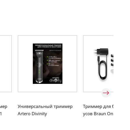
мер
Универсальный триммер
Триммер для бороды
1
Artero Divinity
усов Braun OneTool X