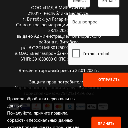
ООО «ГИД В МИРЕ АЙТИ»
210017, Республика Беларусь,
г. Витебск, ул Гагарина 26А, оф. 20
Св-во о гос. регистрации № 391833600 от
28.12.2020
выдано Администрацией Октябрьского
района г. Витебска
р/с BY12OLMP30125000269700000933
в ОАО «Белгазпромбанк», код OLMPBY2X
УНП: 391833600 ОКПО: 504669272000
Внесён в торговый реестр 22.01.2022г.
ОТПРАВИТЬ
Защита прав потребителей:
Управление торговли и услуг Витебского
горисполкома: +375 (212) 43-68-22
Правила обработки персональных
данных
Пожалуйста, примите правила
обработки персональных данных.
ПРИНЯТЬ
Хотите больше узнать о том, как мы