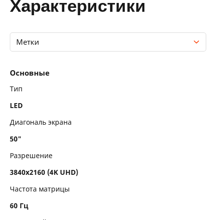
характеристики
Метки
Основные
Основные
Технические характеристики
Тип
LED
Функции
Диагональ экрана
Прием сигнала
50"
Аудиосистема
Разрешение
Интерфейсы
3840x2160 (4K UHD)
Частота матрицы
Комплектация
60 Гц
Размеры и вес