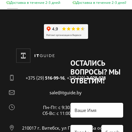
Доставка в течение 2-3 дней
Доставка в течение 2-3 дней
ОСТАЛИСЬ
ВОПРОСЫ?
МЫ
+375 (29)
516-99-16
,
+375 (29)
2-028-028
ОТВЕТИМ!
sale@itguide.by
Пн-Пт: с 9:30 до 18:30
Cб-Вс: с 11:00 до 16:00
210017 г. Витебск, ул Гагарина 26а оф 20