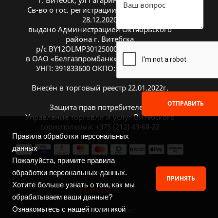
г. Витебск, ул Гагарина 26А, оф. 20
Св-во о гос. регистрации № 391833600 от
28.12.2020
выдано Администрацией Октябрьского
района г. Витебска
р/с BY12OLMP30125000269700000933
в ОАО «Белгазпромбанк», код OLMPBY2X
УНП: 391833600 ОКПО: 504669272000
Внесён в торговый реестр 22.01.2022г.
ОТПРАВИТЬ
Защита прав потребителей:
Управление торговли и услуг Витебского
горисполкома: +375 (212) 43-68-22
Правила обработки персональных
данных
Пожалуйста, примите правила
обработки персональных данных.
ПРИНЯТЬ
Хотите больше узнать о том, как мы
Карта сайта
обрабатываем ваши данные?
Ознакомьтесь с нашей политикой
2026 © ITGuide.by. All rights reserved