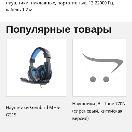
36 мес:
3 BYN/мес
наушники, накладные, портативные, 12-22000 Гц,
12 месяцев официальной гарантии от
кабель 1.2 м
производителя
популярные товары
Наушники JBL Tune 770NC
Наушники Gembird MHS-
(сиреневый, китайская
G215
версия)