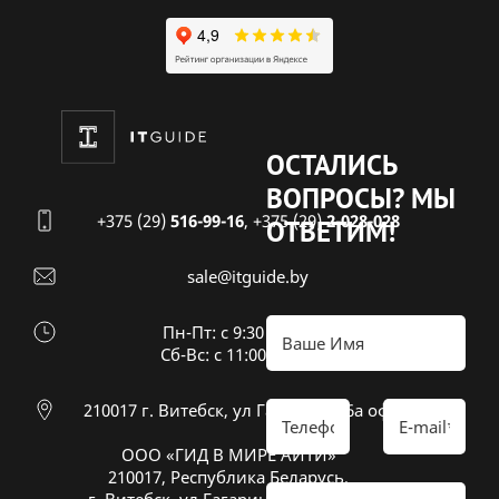
ОСТАЛИСЬ
ВОПРОСЫ?
МЫ
+375 (29)
516-99-16
,
+375 (29)
2-028-028
ОТВЕТИМ!
sale@itguide.by
Пн-Пт: с 9:30 до 18:30
Cб-Вс: с 11:00 до 16:00
210017 г. Витебск, ул Гагарина 26а оф 20
ООО «ГИД В МИРЕ АЙТИ»
210017, Республика Беларусь,