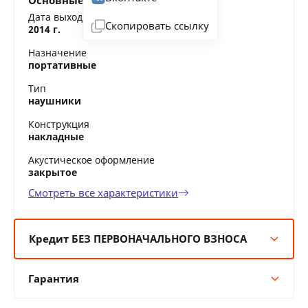
Основные характеристики
Дата выхода на рынок
Скопировать ссылку
2014 г.
Назначение
портативные
Тип
наушники
Конструкция
накладные
Акустическое оформление
закрытое
Смотреть все характеристики
Кредит БЕЗ ПЕРВОНАЧАЛЬНОГО ВЗНОСА
6 мес:
13 BYN/мес
Гарантия
12 мес:
7 BYN/мес
24 мес:
4 BYN/мес
Гарантия производителя