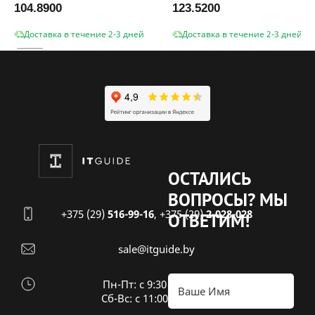
104.8900
123.5200
Доставка в течение 2-3 дней
Доставка в течение 2-3 дней
ОСТАЛИСЬ
ВОПРОСЫ?
МЫ
+375 (29)
516-99-16
,
+375 (29)
2-028-028
ОТВЕТИМ!
sale@itguide.by
Пн-Пт: с 9:30 до 18:30
Cб-Вс: с 11:00 до 16:00