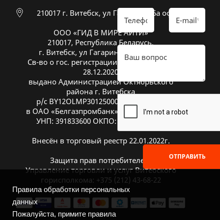
210017 г. Витебск, ул Гагарина 26а оф 20
ООО «ГИД В МИРЕ АЙТИ»
210017, Республика Беларусь,
г. Витебск, ул Гагарина 26А, оф. 20
Св-во о гос. регистрации № 391833600 от
28.12.2020
выдано Администрацией Октябрьского
района г. Витебска
р/с BY12OLMP30125000269700000933
в ОАО «Белгазпромбанк», код OLMPBY2X
УНП: 391833600 ОКПО: 504669272000
Внесён в торговый реестр 22.01.2022г.
ОТПРАВИТЬ
Защита прав потребителей:
Управление торговли и услуг Витебского
горисполкома: +375 (212) 43-68-22
Правила обработки персональных
данных
Пожалуйста, примите правила