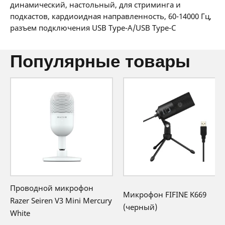
36 мес:
3 BYN/мес
динамический, настольный, для стриминга и
12 месяцев официальной гарантии от
подкастов, кардиоидная направленность, 60-14000 Гц,
производителя
разъем подключения USB Type-A/USB Type-C
популярные товары
Проводной микрофон
Микрофон FIFINE K669
Razer Seiren V3 Mini Mercury
(черный)
White