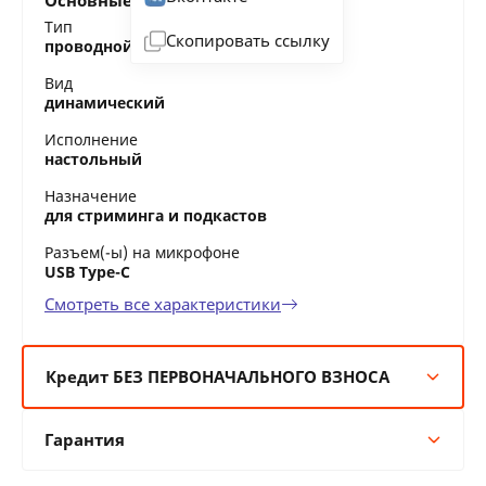
Основные характеристики
Тип
Скопировать ссылку
проводной микрофон
Вид
динамический
Исполнение
настольный
Назначение
для стриминга и подкастов
Разъем(-ы) на микрофоне
USB Type-C
Смотреть все характеристики
Кредит БЕЗ ПЕРВОНАЧАЛЬНОГО ВЗНОСА
6 мес:
14 BYN/мес
Гарантия
12 мес:
7 BYN/мес
24 мес:
4 BYN/мес
Гарантия производителя