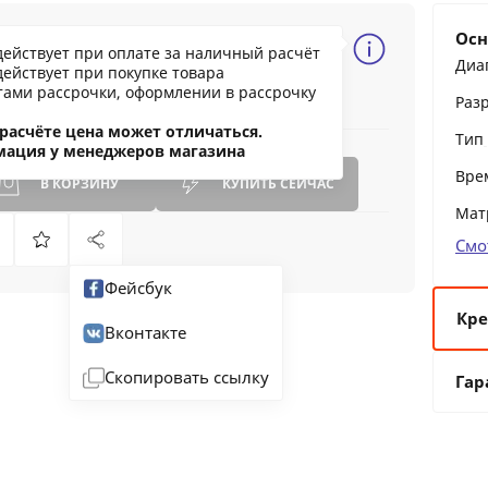
381.51 BYN
Осн
действует при оплате за наличный расчёт
1450.59
Диа
действует при покупке товара
ообщить о снижении цены
тами рассрочки, оформлении в рассрочку
Раз
ашли дешевле?
расчёте цена может отличаться.
Тип
мация у менеджеров магазина
Вре
В КОРЗИНУ
КУПИТЬ
СЕЙЧАС
Мат
Смо
Фейсбук
Кре
Вконтакте
6 
Скопировать ссылку
Гар
12
24
36