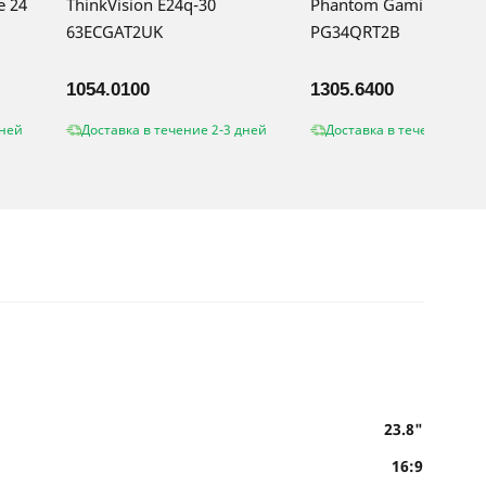
e 24
ThinkVision E24q-30
Phantom Gaming
63ECGAT2UK
PG34QRT2B
1054.0100
1305.6400
дней
Доставка в течение 2-3 дней
Доставка в течение 2-3 
23.8"
16:9