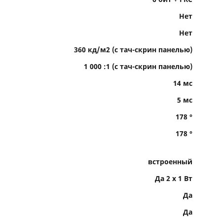
Нет
Нет
360 кд/м2 (с тач-скрин панелью)
1 000 :1 (с тач-скрин панелью)
14 мс
5 мс
178 °
178 °
встроенный
Да 2 х 1 Вт
Да
Да