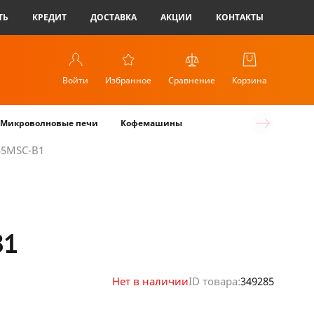
ТЬ
КРЕДИТ
ДОСТАВКА
АКЦИИ
КОНТАКТЫ
Войти
Избранное
Сравнение
Корзина
Микроволновые печи
Кофемашины
55MSC-B1
B1
Нет в наличии
ID товара:
349285