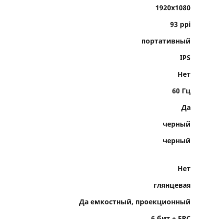
1920x1080
93 ppi
портативный
IPS
Нет
60 Гц
Да
черный
черный
Нет
глянцевая
Да емкостный, проекционный
6 бит + FRC