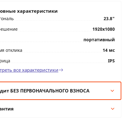
овные характеристики
гональ
23.8"
решение
1920x1080
портативный
мя отклика
14 мс
рица
IPS
треть все характеристики
дит БЕЗ ПЕРВОНАЧАЛЬНОГО ВЗНОСА
мес:
251 BYN/мес
антия
 мес:
125 BYN/мес
 мес:
68 BYN/мес
Гарантия производителя
 мес:
51 BYN/мес
12 месяцев официальной гарантии от
производителя