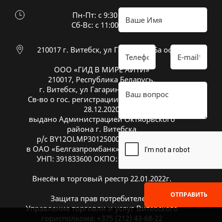
Пн-Пт: с 9:30 до 18:30
Cб-Вс: с 11:00 до 16:00
210017 г. Витебск, ул Гагарина 26а оф 20
ООО «ГИД В МИРЕ АЙТИ»
210017, Республика Беларусь,
г. Витебск, ул Гагарина 26А, оф. 20
Св-во о гос. регистрации № 391833600 от
28.12.2020
выдано Администрацией Октябрьского
района г. Витебска
р/с BY12OLMP30125000269700000933
в ОАО «Белгазпромбанк», код OLMPBY2X
УНП: 391833600 ОКПО: 504669272000
Внесён в торговый реестр 22.01.2022г.
ОТПРАВИТЬ
Защита прав потребителей:
Управление торговли и услуг Витебского
горисполкома: +375 (212) 43-68-22