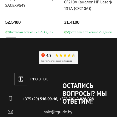
CF210A (аналог HP LaserJet
SACEXV54Y
131A (CF210A))
52.5400
31.4100
Доставка в течение 2-3 дней
Доставка в течение 2-3 дней
ОСТАЛИСЬ
ВОПРОСЫ?
МЫ
+375 (29)
516-99-16
,
+375 (29)
2-028-028
ОТВЕТИМ!
sale@itguide.by