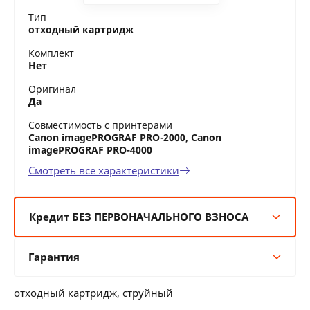
Тип
отходный картридж
Комплект
Нет
Оригинал
Да
Совместимость с принтерами
Canon imagePROGRAF PRO-2000, Canon
imagePROGRAF PRO-4000
Смотреть все характеристики
Кредит БЕЗ ПЕРВОНАЧАЛЬНОГО ВЗНОСА
6 мес:
94 BYN/мес
Гарантия
12 мес:
47 BYN/мес
24 мес:
26 BYN/мес
Гарантия производителя
36 мес:
19 BYN/мес
отходный картридж, струйный
12 месяцев официальной гарантии от