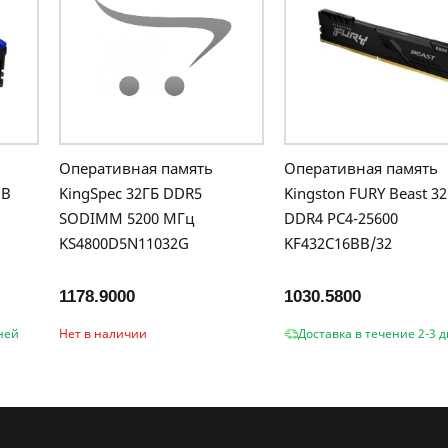
Оперативная память
Оперативная память
GB
KingSpec 32ГБ DDR5
Kingston FURY Beast 3
SODIMM 5200 МГц
DDR4 PC4-25600
KS4800D5N11032G
KF432C16BB/32
1178.9000
1030.5800
ней
Нет в наличии
Доставка в течение 2-3 