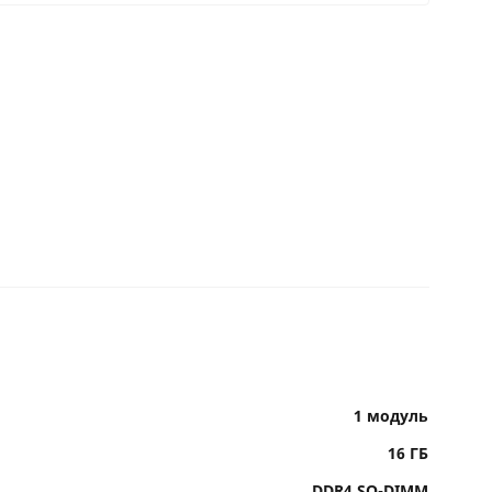
 мес:
23 BYN/мес
Гарантия производителя
 мес:
17 BYN/мес
12 месяцев официальной гарантии от
производителя
1 модуль
16 ГБ
DDR4 SO-DIMM