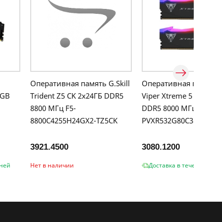
Оперативная память G.Skill
Оперативная память P
2GB
Trident Z5 CK 2x24ГБ DDR5
Viper Xtreme 5 RGB 2x
8800 МГц F5-
DDR5 8000 МГц
8800C4255H24GX2-TZ5CK
PVXR532G80C38K
3921.4500
3080.1200
дней
Нет в наличии
Доставка в течение 2-3 