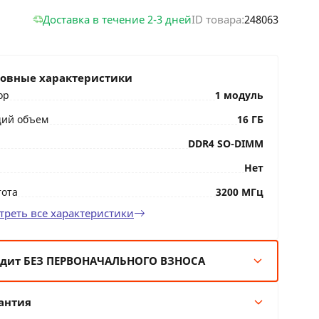
Доставка в течение 2-3 дней
ID товара:
248063
овные характеристики
ор
1 модуль
ий объем
16 ГБ
DDR4 SO-DIMM
Нет
тота
3200 МГц
треть все характеристики
дит БЕЗ ПЕРВОНАЧАЛЬНОГО ВЗНОСА
мес:
85 BYN/мес
антия
 мес:
43 BYN/мес