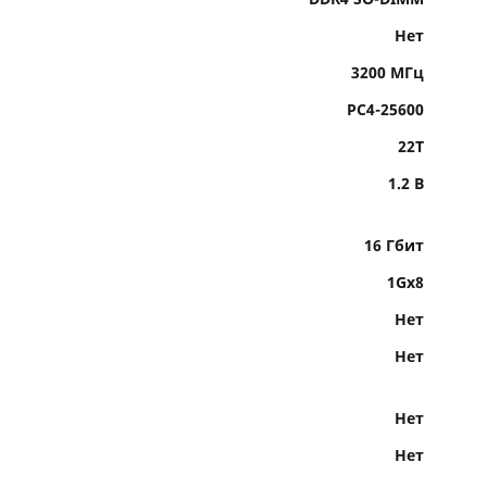
Нет
3200 МГц
PC4-25600
22T
1.2 В
16 Гбит
1Gx8
Нет
Нет
Нет
Нет