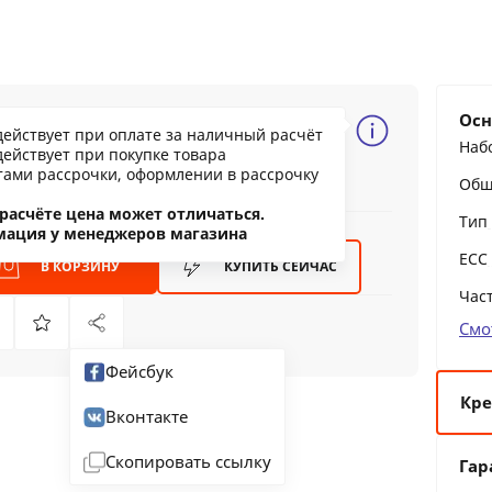
70.73 BYN
Осн
действует при оплате за наличный расчёт
494.27
Наб
действует при покупке товара
ообщить о снижении цены
тами рассрочки, оформлении в рассрочку
Общ
ашли дешевле?
расчёте цена может отличаться.
Тип
мация у менеджеров магазина
ECC
В КОРЗИНУ
КУПИТЬ
СЕЙЧАС
Час
Смо
Фейсбук
Кре
Вконтакте
6 
Скопировать ссылку
Гар
12