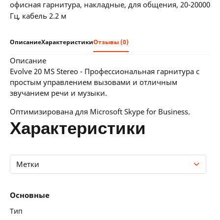
36 мес:
9 BYN/мес
офисная гарнитура, накладные, для общения, 20-20000
12 месяцев официальной гарантии от
Гц, кабель 2.2 м
производителя
Описание
Характеристики
Отзывы (0)
описание
Evolve 20 MS Stereo - Профессиональная гарнитура с
простым управлением вызовами и отличным
звучанием речи и музыки.
Оптимизирована для Microsoft Skype for Business.
характеристики
Метки
Основные
Основные
Особенности конструкции
Тип