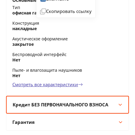
Основные характеристики
Тип
Скопировать ссылку
офисная гарнитура
Конструкция
накладные
Акустическое оформление
закрытое
Беспроводной интерфейс
Нет
Пыле- и влагозащита наушников
Нет
Смотреть все характеристики
Кредит БЕЗ ПЕРВОНАЧАЛЬНОГО ВЗНОСА
6 мес:
44 BYN/мес
Гарантия
12 мес:
22 BYN/мес
24 мес:
12 BYN/мес
Гарантия производителя