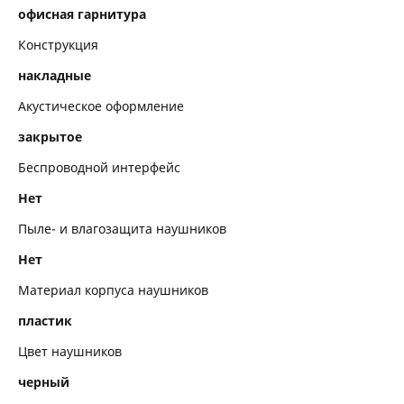
офисная гарнитура
Кабель
Конструкция
Технические характеристики
накладные
Технические характеристики микрофона
Акустическое оформление
Комплектация
закрытое
Беспроводной интерфейс
Метки
Нет
Пыле- и влагозащита наушников
Нет
Материал корпуса наушников
пластик
Цвет наушников
черный