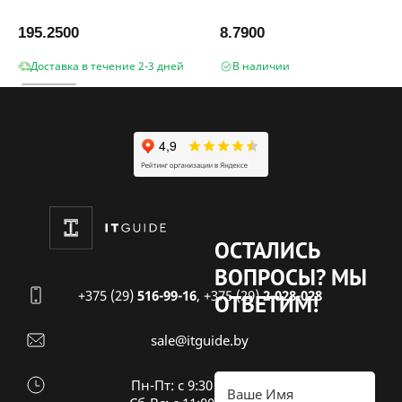
195.2500
8.7900
Доставка в течение 2-3 дней
В наличии
ОСТАЛИСЬ
ВОПРОСЫ?
МЫ
+375 (29)
516-99-16
,
+375 (29)
2-028-028
ОТВЕТИМ!
sale@itguide.by
Пн-Пт: с 9:30 до 18:30