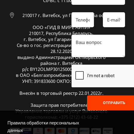
Cб-Вс: с 11:00 до 16:00
210017 г. Витебск, ул Гагарина 26а оф 20
ООО «ГИД В МИРЕ АЙТИ»
210017, Республика Беларусь,
г. Витебск, ул Гагарина 26А, оф. 20
Св-во о гос. регистрации № 391833600 от
28.12.2020
выдано Администрацией Октябрьского
района г. Витебска
р/с BY12OLMP30125000269700000933
в ОАО «Белгазпромбанк», код OLMPBY2X
УНП: 391833600 ОКПО: 504669272000
Внесён в торговый реестр 22.01.2022г.
ОТПРАВИТЬ
Защита прав потребителей:
Управление торговли и услуг Витебского
горисполкома: +375 (212) 43-68-22
Правила обработки персональных
данных