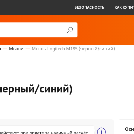
БЕЗОПАСНОСТЬ
КАК КУПИ
я
Мыши
Мышь Logitech M185 (черный/синий)
черный/синий)
8.84 BYN
Осн
действует при оплате за наличный расчёт
30.28