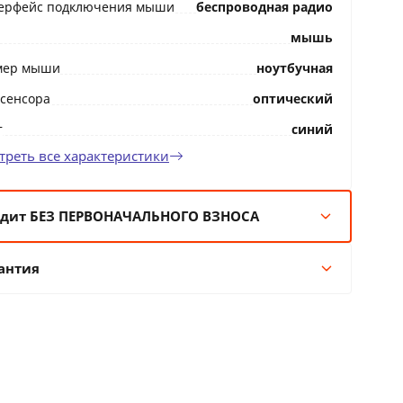
ерфейс подключения мыши
беспроводная радио
мышь
мер мыши
ноутбучная
 сенсора
оптический
т
синий
треть все характеристики
дит БЕЗ ПЕРВОНАЧАЛЬНОГО ВЗНОСА
мес:
5 BYN/мес
антия
 мес:
3 BYN/мес
 мес:
1 BYN/мес
Гарантия производителя
 мес:
1 BYN/мес
12 месяцев официальной гарантии от
производителя