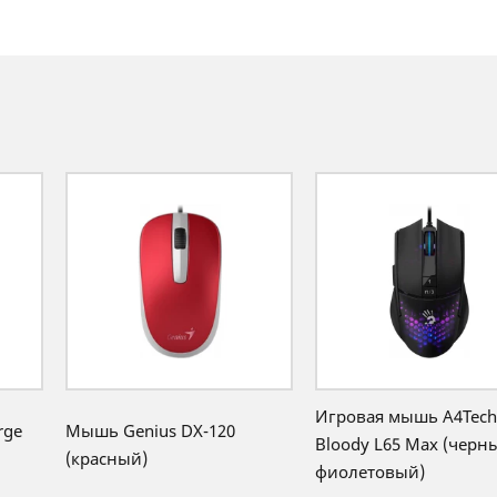
Игровая мышь A4Tech
rge
Мышь Genius DX-120
Bloody L65 Max (черн
(красный)
фиолетовый)