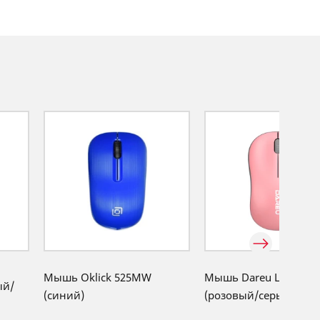
Мышь Oklick 525MW
Мышь Dareu LM106G
ый/
(синий)
(розовый/серый)