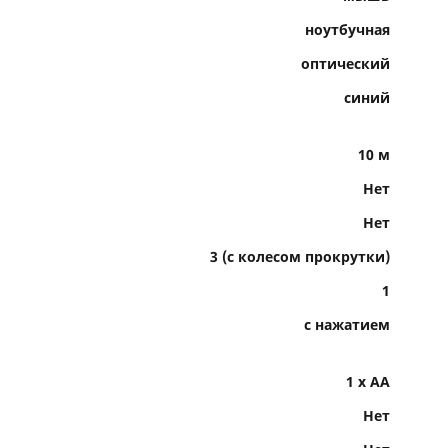
ноутбучная
оптический
синий
10 м
Нет
Нет
3 (с колесом прокрутки)
1
с нажатием
1 x AA
Нет