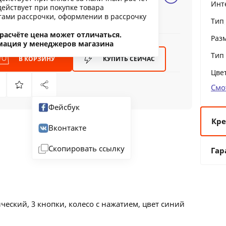
Инт
действует при покупке товара
ообщить о снижении цены
тами рассрочки, оформлении в рассрочку
Тип
ашли дешевле?
расчёте цена может отличаться.
Раз
мация у менеджеров магазина
Тип
В КОРЗИНУ
КУПИТЬ
СЕЙЧАС
Цве
Смо
Фейсбук
Кре
Вконтакте
6 
Скопировать ссылку
Гар
12
24
36
еский, 3 кнопки, колесо с нажатием, цвет синий