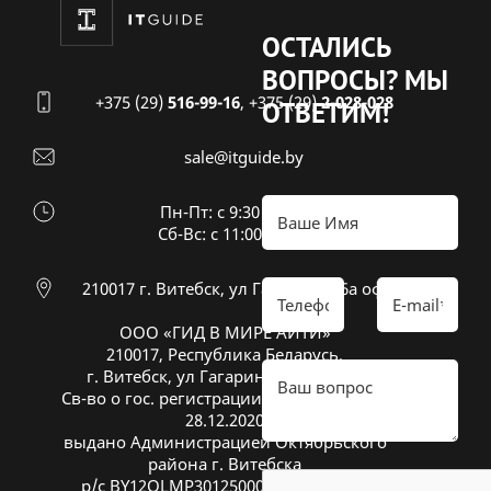
ОСТАЛИСЬ
ВОПРОСЫ?
МЫ
+375 (29)
516-99-16
,
+375 (29)
2-028-028
ОТВЕТИМ!
sale@itguide.by
Пн-Пт: с 9:30 до 18:30
Cб-Вс: с 11:00 до 16:00
210017 г. Витебск, ул Гагарина 26а оф 20
ООО «ГИД В МИРЕ АЙТИ»
210017, Республика Беларусь,
г. Витебск, ул Гагарина 26А, оф. 20
Св-во о гос. регистрации № 391833600 от
28.12.2020
выдано Администрацией Октябрьского
района г. Витебска
р/с BY12OLMP30125000269700000933