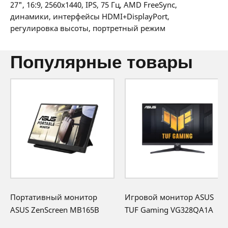
36 мес:
15 BYN/мес
27", 16:9, 2560x1440, IPS, 75 Гц, AMD FreeSync,
36 месяцев официальной гарантии от
динамики, интерфейсы HDMI+DisplayPort,
производителя
регулировка высоты, портретный режим
популярные товары
Портативный монитор
Игровой монитор ASUS
ASUS ZenScreen MB165B
TUF Gaming VG328QA1A