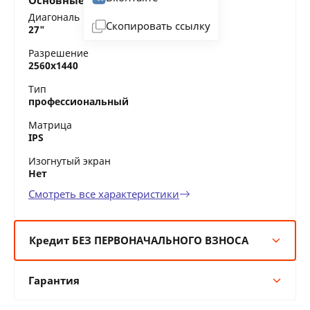
Основные характеристики
Диагональ
Скопировать ссылку
27"
Разрешение
2560x1440
Тип
профессиональный
Матрица
IPS
Изогнутый экран
Нет
Смотреть все характеристики
Кредит БЕЗ ПЕРВОНАЧАЛЬНОГО ВЗНОСА
6 мес:
73 BYN/мес
Гарантия
12 мес:
36 BYN/мес
24 мес:
20 BYN/мес
Гарантия производителя