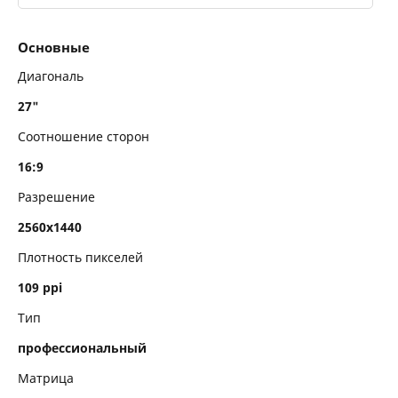
Основные
Основные
Технические характеристики
Диагональ
27"
Конструктивные характеристики
Соотношение сторон
Интерфейсы
16:9
Комплектация
Разрешение
Размеры и вес
2560x1440
Плотность пикселей
Метки
109 ppi
Тип
профессиональный
Матрица