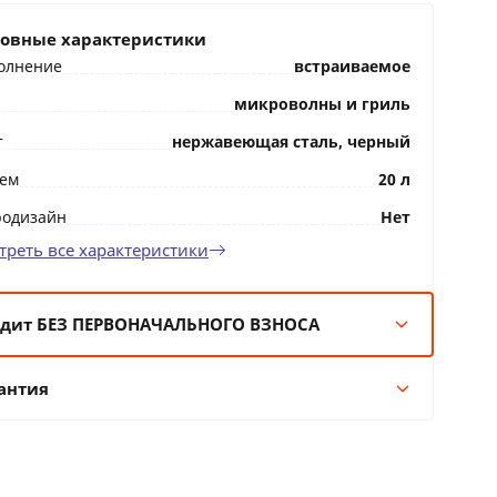
овные характеристики
олнение
встраиваемое
микроволны и гриль
т
нержавеющая сталь, черный
ем
20 л
родизайн
Нет
треть все характеристики
дит БЕЗ ПЕРВОНАЧАЛЬНОГО ВЗНОСА
мес:
242 BYN/мес
антия
 мес:
121 BYN/мес
 мес:
66 BYN/мес
Гарантия производителя
 мес:
49 BYN/мес
12 месяцев официальной гарантии от
производителя