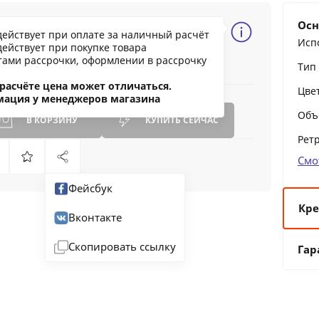
337.03 BYN
Осн
действует при оплате за наличный расчёт
1403.88
Исп
действует при покупке товара
ообщить о снижении цены
тами рассрочки, оформлении в рассрочку
Тип
ашли дешевле?
расчёте цена может отличаться.
Цве
мация у менеджеров магазина
Объ
В КОРЗИНУ
КУПИТЬ
СЕЙЧАС
Рет
Смо
Фейсбук
Кре
Вконтакте
6 
Скопировать ссылку
Гар
12
24
36