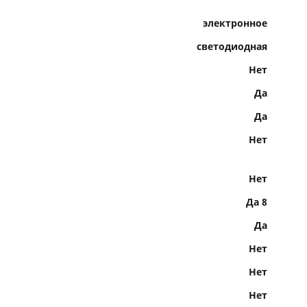
электронное
светодиодная
Нет
Да
Да
Нет
Нет
Да 8
Да
Нет
Нет
Нет