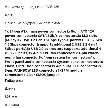
Разъемы для подсветки RGB 12В
Да 1
Описание внутренних разъемов
1x 24-pin ATX main power connector1x 8-pin ATX 12V
power connector6x SATA 6Gb/s connectors2x M.2 slots
(M-Key)1x USB 3.2 Gen 1 5Gbps Type-C port1x USB 3.2 Gen
1 5Gbps connector (supports additional 2 USB 3.2 Gen 1
5Gbps ports)2x USB 2.0 connectors (supports additional 4
USB 2.0 ports)1x 4-pin CPU fan connector1x 4-pin water-
pump fan connector6x 4-pin system fan connectors1x
Front panel audio connector2x System panel connectors1x
Chassis Intrusion connector1x 4-pin RGB LED connector2x
3-pin RAINBOW LED connectors1xTPM module
connector1x Clear CMOS jumper
Габариты
Длина
305 мм
Ширина