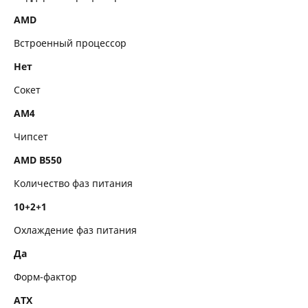
AMD
Интерфейсы накопителей
Встроенный процессор
Сеть и связь
Нет
Аудио и Видео
Сокет
Разъемы на задней панели
AM4
Чипсет
Внутренние разъемы
AMD B550
Габариты
Количество фаз питания
10+2+1
Охлаждение фаз питания
Да
Форм-фактор
ATX