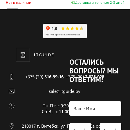
Нет в наличии
Доставка в течение 2-3 дней
ОСТАЛИСЬ
ВОПРОСЫ?
МЫ
+375 (29)
516-99-16
,
+375 (29)
2-028-028
ОТВЕТИМ!
sale@itguide.by
Пн-Пт: с 9:30 до 18:30
Cб-Вс: с 11:00 до 16:00
210017 г. Витебск, ул Гагарина 26а оф 20