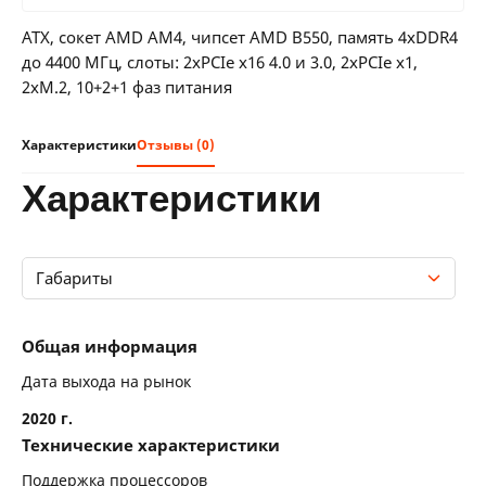
24 мес:
23 BYN/мес
Гарантия производителя
36 мес:
17 BYN/мес
ATX, сокет AMD AM4, чипсет AMD B550, память 4xDDR4
24 месяцев официальной гарантии от
до 4400 МГц, слоты: 2xPCIe x16 4.0 и 3.0, 2xPCIe x1,
производителя
2xM.2, 10+2+1 фаз питания
Характеристики
Отзывы (0)
характеристики
Габариты
Общая информация
Общая информация
Технические характеристики
Дата выхода на рынок
2020 г.
Память
Технические характеристики
Слоты расширения
Поддержка процессоров