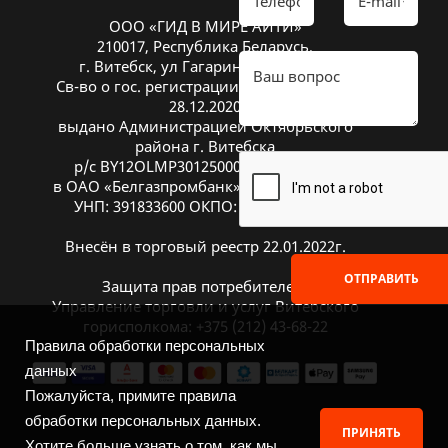
ООО «ГИД В МИРЕ АЙТИ»
210017, Республика Беларусь,
г. Витебск, ул Гагарина 26А, оф. 20
Св-во о гос. регистрации № 391833600 от
28.12.2020
выдано Администрацией Октябрьского
района г. Витебска
р/с BY12OLMP30125000269700000933
в ОАО «Белгазпромбанк», код OLMPBY2X
УНП: 391833600 ОКПО: 504669272000
Внесён в торговый реестр 22.01.2022г.
ОТПРАВИТЬ
Защита прав потребителей:
Управление торговли и услуг Витебского
горисполкома: +375 (212) 43-68-22
Правила обработки персональных
данных
Пожалуйста, примите правила
обработки персональных данных.
ПРИНЯТЬ
Хотите больше узнать о том, как мы