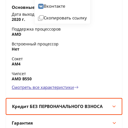
Вконтакте
Основные характеристики
Дата выхода на рынок
Скопировать ссылку
2020 г.
Поддержка процессоров
AMD
Встроенный процессор
Нет
Сокет
AM4
Чипсет
AMD B550
Смотреть все характеристики
Кредит БЕЗ ПЕРВОНАЧАЛЬНОГО ВЗНОСА
6 мес:
83 BYN/мес
Гарантия
12 мес:
42 BYN/мес