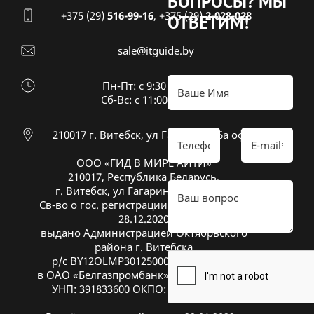
ВОПРОСЫ?
МЫ
+375 (29)
516-99-16
,
+375 (29)
2-028-028
ОТВЕТИМ!
sale@itguide.by
Пн-Пт: с 9:30 до 18:30
Cб-Вс: с 11:00 до 16:00
210017 г. Витебск, ул Гагарина 26а оф 20
ООО «ГИД В МИРЕ АЙТИ»
210017, Республика Беларусь,
г. Витебск, ул Гагарина 26А, оф. 20
Св-во о гос. регистрации № 391833600 от
28.12.2020
выдано Администрацией Октябрьского
района г. Витебска
р/с BY12OLMP30125000269700000933
в ОАО «Белгазпромбанк», код OLMPBY2X
УНП: 391833600 ОКПО: 504669272000