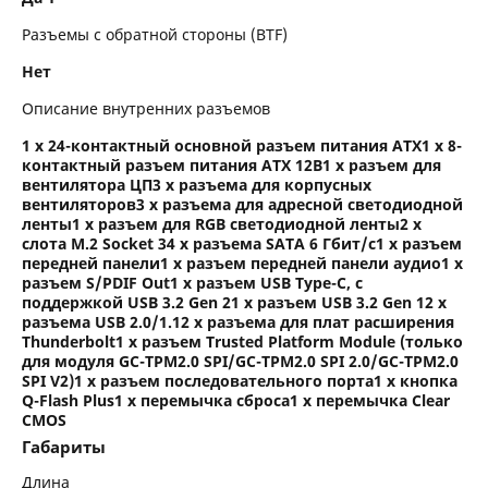
Разъемы с обратной стороны (BTF)
Нет
Описание внутренних разъемов
1 x 24-контактный основной разъем питания ATX1 x 8-
контактный разъем питания ATX 12В1 x разъем для
вентилятора ЦП3 x разъема для корпусных
вентиляторов3 x разъема для адресной светодиодной
ленты1 x разъем для RGB светодиодной ленты2 x
слота M.2 Socket 34 x разъема SATA 6 Гбит/с1 x разъем
передней панели1 x разъем передней панели аудио1 x
разъем S/PDIF Out1 x разъем USB Type-C, с
поддержкой USB 3.2 Gen 21 x разъем USB 3.2 Gen 12 x
разъема USB 2.0/1.12 x разъема для плат расширения
Thunderbolt1 x разъем Trusted Platform Module (только
для модуля GC-TPM2.0 SPI/GC-TPM2.0 SPI 2.0/GC-TPM2.0
SPI V2)1 x разъем последовательного порта1 x кнопка
Q-Flash Plus1 x перемычка сброса1 x перемычка Clear
CMOS
Габариты
Длина