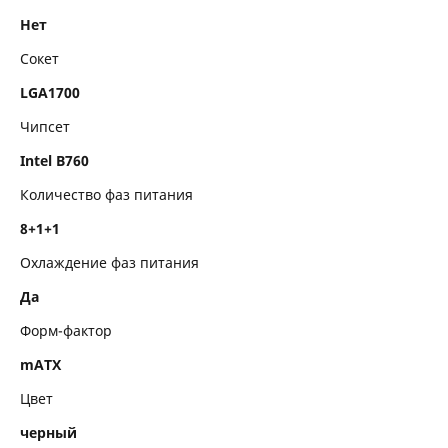
Аудио и Видео
Нет
Сокет
Разъемы на задней панели
LGA1700
Внутренние разъемы
Чипсет
Габариты
Intel B760
Комплектация
Количество фаз питания
8+1+1
Охлаждение фаз питания
Да
Форм-фактор
mATX
Цвет
черный