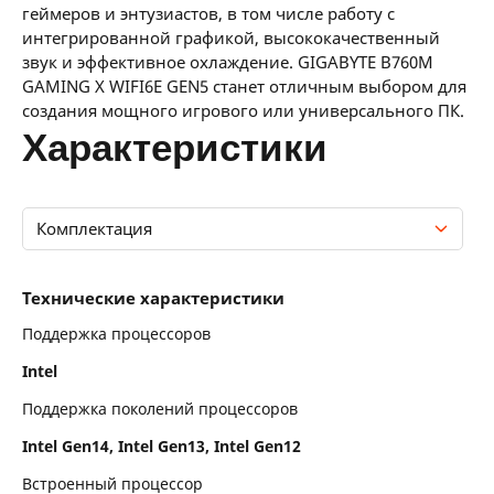
геймеров и энтузиастов, в том числе работу с
интегрированной графикой, высококачественный
звук и эффективное охлаждение. GIGABYTE B760M
GAMING X WIFI6E GEN5 станет отличным выбором для
создания мощного игрового или универсального ПК.
характеристики
Комплектация
Технические характеристики
Технические характеристики
Память
Поддержка процессоров
Intel
Слоты расширения
Поддержка поколений процессоров
Интерфейсы накопителей
Intel Gen14, Intel Gen13, Intel Gen12
Сеть и связь
Встроенный процессор