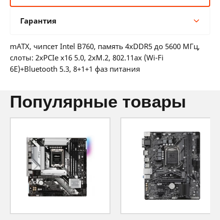
6 мес:
95 BYN/мес
Гарантия
12 мес:
48 BYN/мес
24 мес:
26 BYN/мес
Гарантия производителя
36 мес:
19 BYN/мес
mATX, чипсет Intel B760, память 4xDDR5 до 5600 МГц,
36 месяцев официальной гарантии от
слоты: 2xPCIe x16 5.0, 2xM.2, 802.11ax (Wi-Fi
производителя
6E)+Bluetooth 5.3, 8+1+1 фаз питания
популярные товары