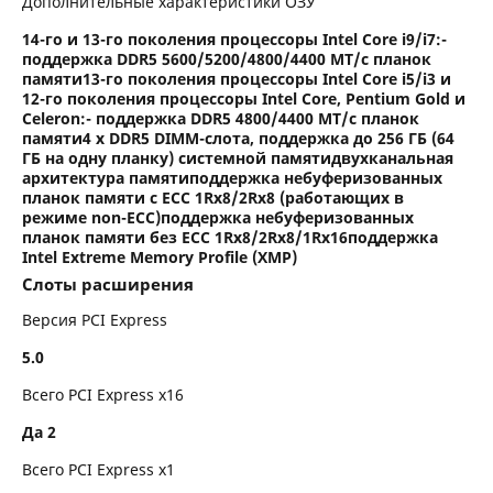
Дополнительные характеристики ОЗУ
14-го и 13-го поколения процессоры Intel Core i9/i7:-
поддержка DDR5 5600/5200/4800/4400 МТ/с планок
памяти13-го поколения процессоры Intel Core i5/i3 и
12-го поколения процессоры Intel Core, Pentium Gold и
Celeron:- поддержка DDR5 4800/4400 МТ/с планок
памяти4 x DDR5 DIMM-слота, поддержка до 256 ГБ (64
ГБ на одну планку) системной памятидвухканальная
архитектура памятиподдержка небуферизованных
планок памяти с ECC 1Rx8/2Rx8 (работающих в
режиме non-ECC)поддержка небуферизованных
планок памяти без ECC 1Rx8/2Rx8/1Rx16поддержка
Intel Extreme Memory Profile (XMP)
Слоты расширения
Версия PCI Express
5.0
Всего PCI Express x16
Да 2
Всего PCI Express x1