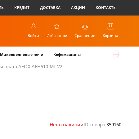
ТЬ
КРЕДИТ
ДОСТАВКА
АКЦИИ
КОНТАКТЫ
Войти
Избранное
Сравнение
Корзина
Микроволновые печи
Кофемашины
я плата AFOX AFH510-MI-V2
Нет в наличии
ID товара:
359160