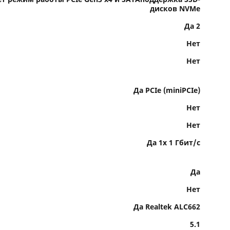
дисков NVMe
Да 2
Нет
Нет
Да PCIe (miniPCIe)
Нет
Нет
Да 1x 1 Гбит/с
Да
Нет
Да Realtek ALC662
5.1