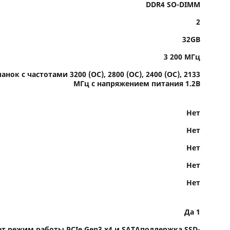
DDR4 SO-DIMM
2
32GB
3 200 МГц
нок с частотами 3200 (OC), 2800 (OC), 2400 (OC), 2133
МГц с напряжением питания 1.2В
Нет
Нет
Нет
Нет
Нет
Да 1
ет режим работы PCIe Gen3 x4 и SATAподдержка SSD-