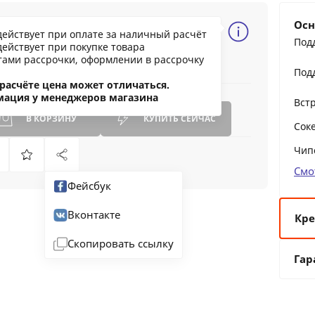
27.03 BYN
Осн
действует при оплате за наличный расчёт
238.38
Под
действует при покупке товара
ообщить о снижении цены
тами рассрочки, оформлении в рассрочку
Под
ашли дешевле?
расчёте цена может отличаться.
мация у менеджеров магазина
Вст
В КОРЗИНУ
КУПИТЬ
СЕЙЧАС
Сок
Чип
Смо
Фейсбук
Вконтакте
Кре
Скопировать ссылку
6 
Гар
12
24
36