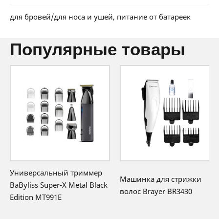
24 мес:
2 BYN/мес
Гарантия производителя
36 мес:
1 BYN/мес
для бровей/для носа и ушей, питание от батареек
12 месяцев официальной гарантии от
производителя
популярные товары
Универсальный триммер
Машинка для стрижки
BaByliss Super-X Metal Black
волос Brayer BR3430
Edition MT991E