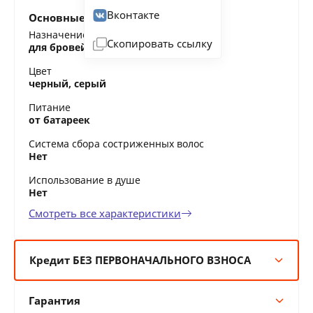
Вконтакте
Основные характеристики
Назначение
Скопировать ссылку
для бровей, для носа и ушей
Цвет
черный, серый
Питание
от батареек
Система сбора состриженных волос
Нет
Использование в душе
Нет
Смотреть все характеристики
Кредит БЕЗ ПЕРВОНАЧАЛЬНОГО ВЗНОСА
6 мес:
7 BYN/мес
Гарантия
12 мес:
3 BYN/мес