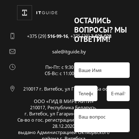
ОСТАЛИСЬ
ВОПРОСЫ?
МЫ
+375 (29)
516-99-16
,
+375 (29)
2-028-028
ОТВЕТИМ!
sale@itguide.by
Пн-Пт: с 9:30 до 18:30
Cб-Вс: с 11:00 до 16:00
210017 г. Витебск, ул Гагарина 26а оф 20
ООО «ГИД В МИРЕ АЙТИ»
210017, Республика Беларусь,
г. Витебск, ул Гагарина 26А, оф. 20
Св-во о гос. регистрации № 391833600 от
28.12.2020
выдано Администрацией Октябрьского
района г. Витебска