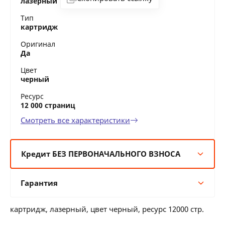
лазерный
Тип
картридж
Оригинал
Да
Цвет
черный
Ресурс
12 000 страниц
Смотреть все характеристики
Кредит БЕЗ ПЕРВОНАЧАЛЬНОГО ВЗНОСА
6 мес:
63 BYN/мес
Гарантия
12 мес:
31 BYN/мес
24 мес:
17 BYN/мес
Гарантия производителя
36 мес:
13 BYN/мес
картридж, лазерный, цвет черный, ресурс 12000 стр.
12 месяцев официальной гарантии от
производителя