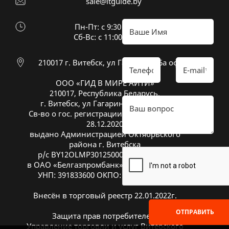
sale@itguide.by
Пн-Пт: с 9:30 до 18:30
Cб-Вс: с 11:00 до 16:00
210017 г. Витебск, ул Гагарина 26а оф 20
ООО «ГИД В МИРЕ АЙТИ»
210017, Республика Беларусь,
г. Витебск, ул Гагарина 26А, оф. 20
Св-во о гос. регистрации № 391833600 от
28.12.2020
выдано Администрацией Октябрьского
района г. Витебска
р/с BY12OLMP30125000269700000933
в ОАО «Белгазпромбанк», код OLMPBY2X
УНП: 391833600 ОКПО: 504669272000
Внесён в торговый реестр 22.01.2022г.
ОТПРАВИТЬ
Защита прав потребителей:
Управление торговли и услуг Витебского