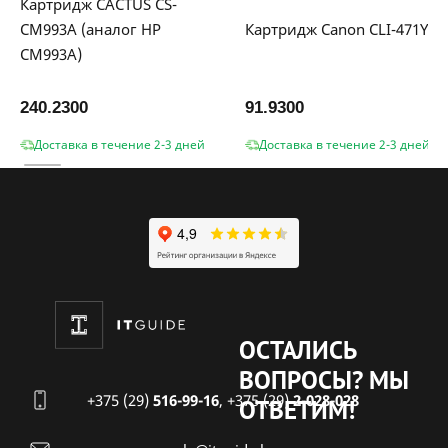
Картридж CACTUS CS-
CM993A (аналог HP
Картридж Canon CLI-471Y X
CM993A)
240.2300
91.9300
Доставка в течение 2-3 дней
Доставка в течение 2-3 дней
ОСТАЛИСЬ
ВОПРОСЫ?
МЫ
+375 (29)
516-99-16
,
+375 (29)
2-028-028
ОТВЕТИМ!