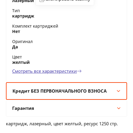
лазерный
Тип
картридж
Комплект картриджей
Нет
Оригинал
Да
Цвет
желтый
Смотреть все характеристики
Кредит БЕЗ ПЕРВОНАЧАЛЬНОГО ВЗНОСА
6 мес:
36 BYN/мес
Гарантия
12 мес:
18 BYN/мес
24 мес:
10 BYN/мес
Гарантия производителя
36 мес:
7 BYN/мес
картридж, лазерный, цвет желтый, ресурс 1250 стр.
12 месяцев официальной гарантии от
производителя