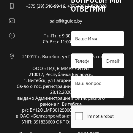
ВОПРОСЫ?
МЫ
+375 (29)
516-99-16
,
+375 (29)
2-028-028
ОТВЕТИМ!
sale@itguide.by
Пн-Пт: с 9:30 до 18:30
Cб-Вс: с 11:00 до 16:00
210017 г. Витебск, ул Гагарина 26а оф 20
ООО «ГИД В МИРЕ АЙТИ»
210017, Республика Беларусь,
г. Витебск, ул Гагарина 26А, оф. 20
Св-во о гос. регистрации № 391833600 от
28.12.2020
выдано Администрацией Октябрьского
района г. Витебска
р/с BY12OLMP30125000269700000933
в ОАО «Белгазпромбанк», код OLMPBY2X
УНП: 391833600 ОКПО: 504669272000