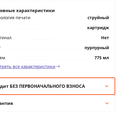
овные характеристики
нология печати
струйный
картридж
гинал
Нет
т
пурпурный
ем
775 мл
треть все характеристики
дит БЕЗ ПЕРВОНАЧАЛЬНОГО ВЗНОСА
мес:
17 BYN/мес
антия
 мес:
8 BYN/мес
 мес:
5 BYN/мес
Гарантия производителя
 мес:
3 BYN/мес
36 месяцев официальной гарантии от
производителя