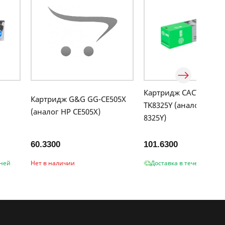
Картридж CACTUS CS-
Картридж G&G GG-CE505X
TK8325Y (аналог Kyoce
(аналог HP CE505X)
8325Y)
60.3300
101.6300
дней
Нет в наличии
Доставка в течение 2-3 