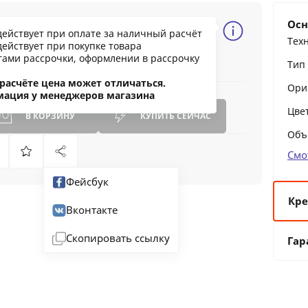
2.67 BYN
Осн
действует при оплате за наличный расчёт
97.3
Тех
действует при покупке товара
ообщить о снижении цены
тами рассрочки, оформлении в рассрочку
Тип
ашли дешевле?
расчёте цена может отличаться.
Ори
мация у менеджеров магазина
Цве
В КОРЗИНУ
КУПИТЬ
СЕЙЧАС
Объ
Смо
Фейсбук
Кре
Вконтакте
6 
Скопировать ссылку
Гар
12
24
36