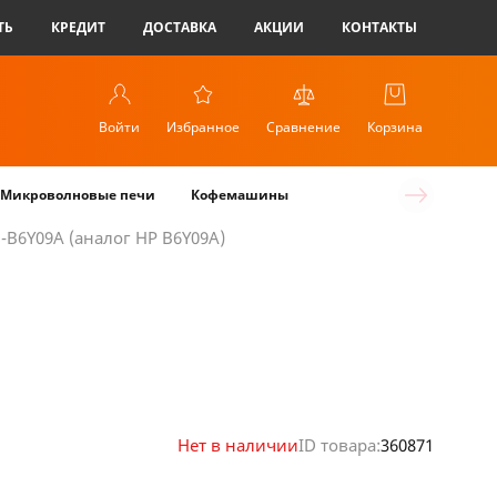
ТЬ
КРЕДИТ
ДОСТАВКА
АКЦИИ
КОНТАКТЫ
Войти
Избранное
Сравнение
Корзина
Микроволновые печи
Кофемашины
B6Y09A (аналог HP B6Y09A)
Нет в наличии
ID товара:
360871