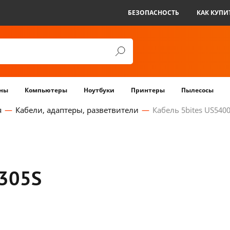
БЕЗОПАСНОСТЬ
КАК КУПИ
ны
Компьютеры
Ноутбуки
Принтеры
Пылесосы
я
Кабели, адаптеры, разветвители
Кабель 5bites US540
-305S