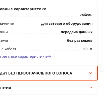
овные характеристики
кабель
начение
для сетевого оборудования
кции
передача данных
ъемы
без разъемов
на кабеля
305 м
треть все характеристики
дит БЕЗ ПЕРВОНАЧАЛЬНОГО ВЗНОСА
мес:
19 BYN/мес
антия
 мес:
9 BYN/мес
 мес:
5 BYN/мес
Гарантия производителя
 мес:
4 BYN/мес
11 месяцев официальной гарантии от
производителя