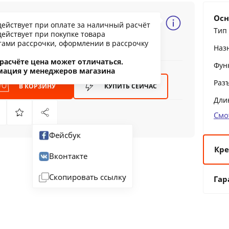
02.21 BYN
Осн
действует при оплате за наличный расчёт
107.32
Тип
действует при покупке товара
ообщить о снижении цены
тами рассрочки, оформлении в рассрочку
Наз
ашли дешевле?
расчёте цена может отличаться.
Фун
мация у менеджеров магазина
Раз
В КОРЗИНУ
КУПИТЬ
СЕЙЧАС
Дли
Смо
Фейсбук
Кре
Вконтакте
6 
Скопировать ссылку
Гар
12
24
36