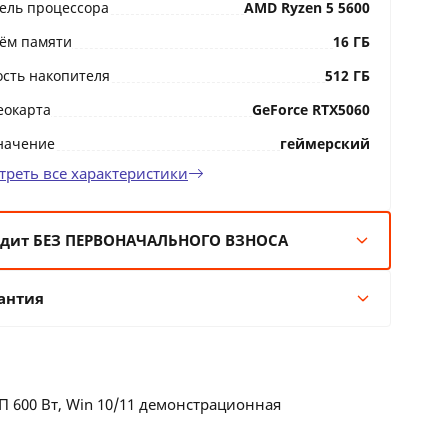
ель процессора
AMD Ryzen 5 5600
ём памяти
16 ГБ
ость накопителя
512 ГБ
еокарта
GeForce RTX5060
начение
геймерский
треть все характеристики
дит БЕЗ ПЕРВОНАЧАЛЬНОГО ВЗНОСА
мес:
580 BYN/мес
антия
 мес:
291 BYN/мес
 мес:
159 BYN/мес
Гарантия производителя
 мес:
117 BYN/мес
24 месяцев официальной гарантии от
производителя
БП 600 Вт, Win 10/11 демонстрационная