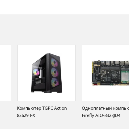
Компьютер TGPC Action
Одноплатный компь
82629 I-X
Firefly AIO-3328JD4