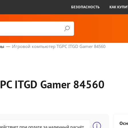
БЕЗОПАСНОСТЬ
КАК КУПИ
ры
Игровой компьютер TGPC ITGD Gamer 84560
PC ITGD Gamer 84560
200.00 BYN
Осн
действует при оплате за наличный расчёт
3360