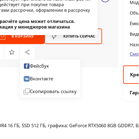
Мод
действует при покупке товара
ообщить о снижении цены
тами рассрочки, оформлении в рассрочку
Объ
ашли дешевле?
расчёте цена может отличаться.
Ёмк
мация у менеджеров магазина
Вид
В КОРЗИНУ
КУПИТЬ
СЕЙЧАС
Наз
Смо
Фейсбук
Кре
Вконтакте
6 
Скопировать ссылку
Гар
12
24
36
4 16 ГБ, SSD 512 ГБ, графика: GeForce RTX5060 8GB GDDR7, 